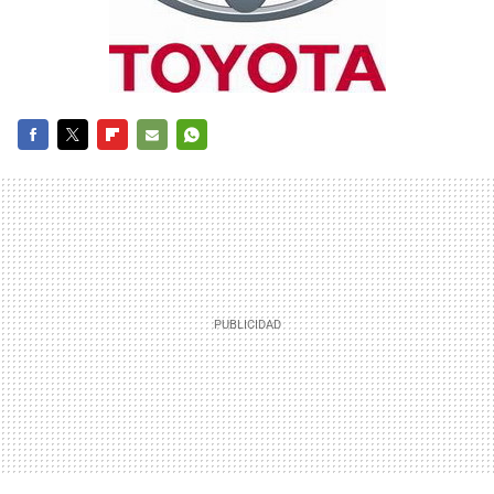
FACEBOOK
TWITTER
FLIPBOARD
E-
WHATSAPP
MAIL