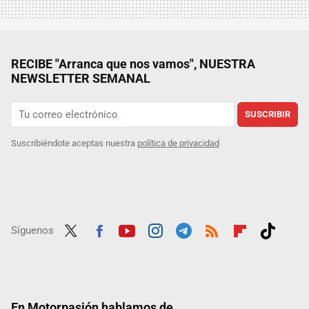
RECIBE "Arranca que nos vamos", NUESTRA
NEWSLETTER SEMANAL
SUSCRIBIR
Suscribiéndote aceptas nuestra
política de privacidad
Síguenos
Twit
Fac
Yout
Inst
Tele
RSS
Flip
Tikt
ter
ebo
ube
agra
gra
boar
ok
ok
m
m
d
En Motorpasión hablamos de...