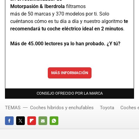
Motorpasión & Iberdrola
filtramos
más de 50 marcas y 370 modelos por ti. Solo
cuéntanos cómo es tu día a día y nuestro algoritmo
te
recomendará tu coche eléctrico ideal en 2 minutos
.
Más de 45.000 lectores ya lo han probado. ¿Y tú?
MÁS INFORMACIÓN
CONSEJO OFRECIDO POR LA MARCA
TEMAS
Coches híbridos y enchufables
Toyota
Coches e
FACEBOOK
TWITTER
FLIPBOARD
E-
WHATSAPP
MAIL