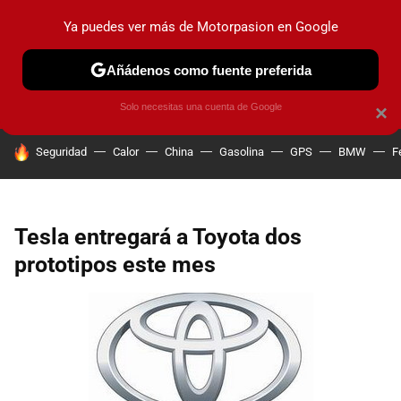
Ya puedes ver más de Motorpasion en Google
PRUEBAS
COCHES ELÉCTRICOS
OBSERVATORIO
F1
Añádenos como fuente preferida
Solo necesitas una cuenta de Google
×
HOY SE HABLA DE
Seguridad
Calor
China
Gasolina
GPS
BMW
F
Tesla entregará a Toyota dos
prototipos este mes