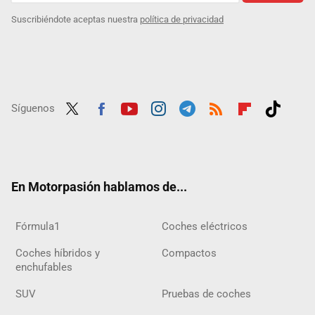
Suscribiéndote aceptas nuestra
política de privacidad
Síguenos
Twit
Fac
Yout
Inst
Tele
RSS
Flip
Tikt
ter
ebo
ube
agra
gra
boar
ok
ok
m
m
d
En Motorpasión hablamos de...
Fórmula1
Coches eléctricos
Coches híbridos y
Compactos
enchufables
SUV
Pruebas de coches