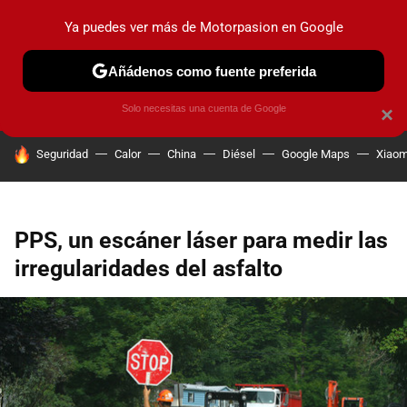
Ya puedes ver más de Motorpasion en Google
PRUEBAS
COCHES ELÉCTRICOS
OBSERVATORIO
F1
Añádenos como fuente preferida
Solo necesitas una cuenta de Google
×
HOY SE HABLA DE
Seguridad
Calor
China
Diésel
Google Maps
Xiaom
PPS, un escáner láser para medir las
irregularidades del asfalto