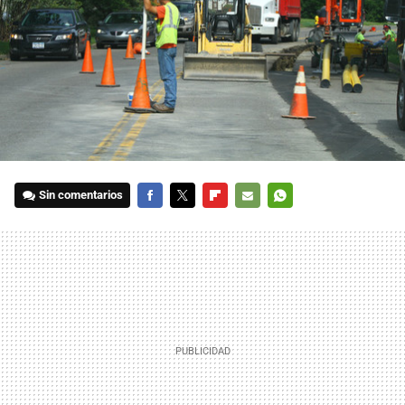
Sin comentarios
FACEBOOK
TWITTER
FLIPBOARD
E-
WHATSAPP
MAIL