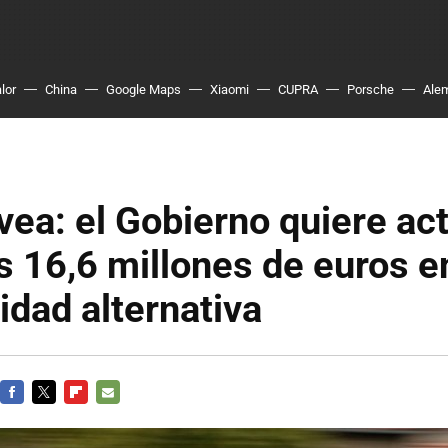
lor
China
Google Maps
Xiaomi
CUPRA
Porsche
Ale
ea: el Gobierno quiere act
 16,6 millones de euros e
idad alternativa
FACEBOOK
TWITTER
FLIPBOARD
E-
MAIL