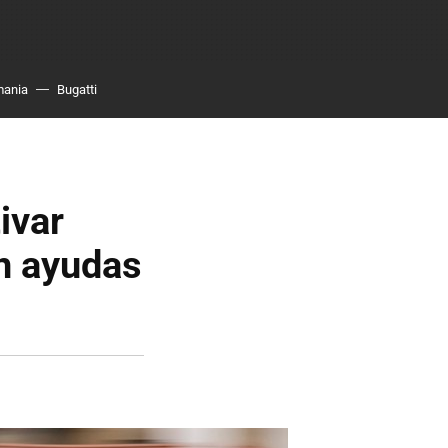
mania
Bugatti
ivar
n ayudas