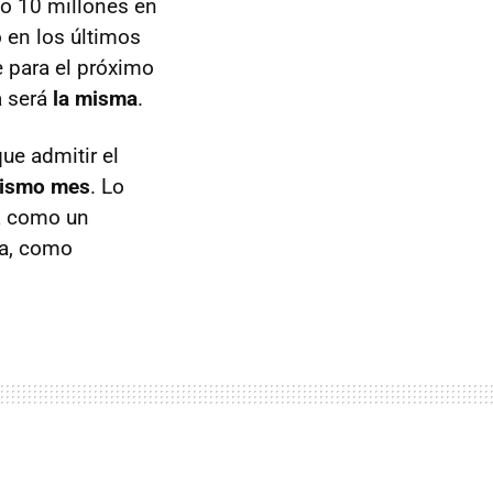
o 10 millones en
o en los últimos
 para el próximo
a será
la misma
.
ue admitir el
mismo mes
. Lo
va como un
va, como