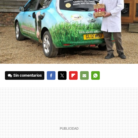
Sin comentarios
FACEBOOK
TWITTER
FLIPBOARD
E-
WHATSAPP
MAIL