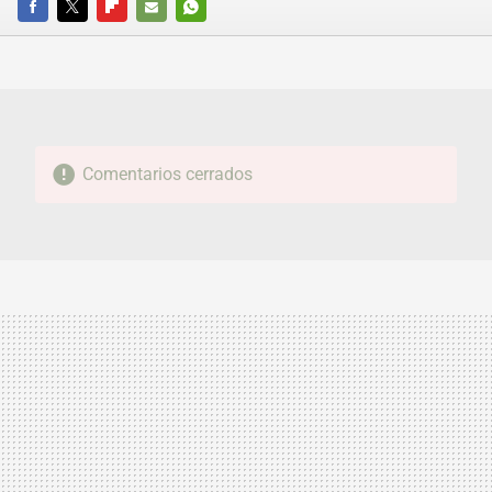
FACEBOOK
TWITTER
FLIPBOARD
E-
WHATSAPP
MAIL
Comentarios cerrados