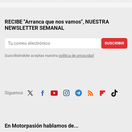
RECIBE "Arranca que nos vamos", NUESTRA
NEWSLETTER SEMANAL
SUSCRIBIR
Suscribiéndote aceptas nuestra
política de privacidad
Síguenos
Twit
Fac
Yout
Inst
Tele
RSS
Flip
Tikt
ter
ebo
ube
agra
gra
boar
ok
ok
m
m
d
En Motorpasión hablamos de...