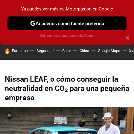
Ya puedes ver más de Motorpasion en Google
PRUEBAS
COCHES ELÉCTRICOS
OBSERVATORIO
F1
Añádenos como fuente preferida
Solo necesitas una cuenta de Google
×
HOY SE HABLA DE
Famosos
Seguridad
Calor
China
Google Maps
Xi
Nissan LEAF, o cómo conseguir la
neutralidad en CO₂ para una pequeña
empresa