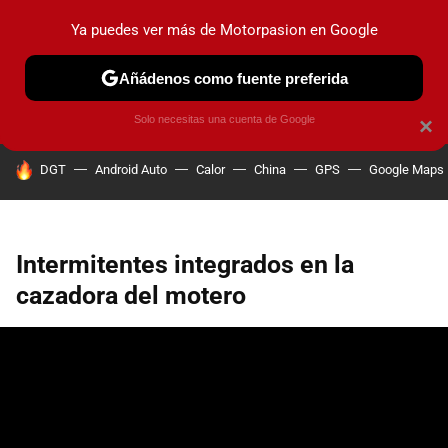
Ya puedes ver más de Motorpasion en Google
PRUEBAS
COCHES ELÉCTRICOS
OBSERVATORIO
F1
Añádenos como fuente preferida
Solo necesitas una cuenta de Google
×
HOY SE HABLA DE
DGT
Android Auto
Calor
China
GPS
Google Maps
Intermitentes integrados en la
cazadora del motero