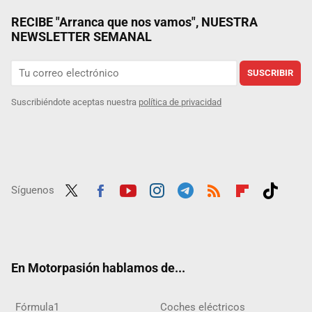
RECIBE "Arranca que nos vamos", NUESTRA
NEWSLETTER SEMANAL
SUSCRIBIR
Suscribiéndote aceptas nuestra
política de privacidad
Síguenos
Twit
Fac
Yout
Inst
Tele
RSS
Flip
Tikt
ter
ebo
ube
agra
gra
boar
ok
ok
m
m
d
En Motorpasión hablamos de...
Fórmula1
Coches eléctricos