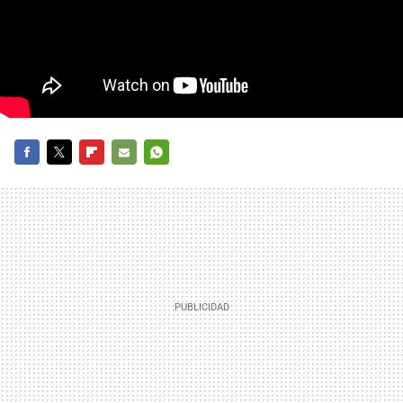
FACEBOOK
TWITTER
FLIPBOARD
E-
WHATSAPP
MAIL