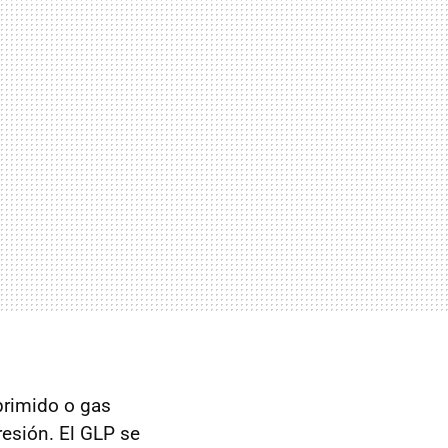
primido o gas
resión. El
GLP
se