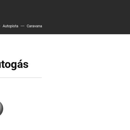
Autopista
Caravana
utogás