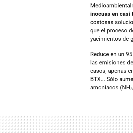
Medioambiental
inocuas en casi 
costosas solucion
que el proceso d
yacimientos de g
Reduce en un 95%
las emisiones de
casos, apenas em
BTX
... Sólo aum
amoníacos (NH₃