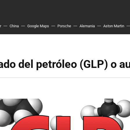
r
China
Google Maps
Porsche
Alemania
Aston Martin
ado del petróleo (GLP) o a