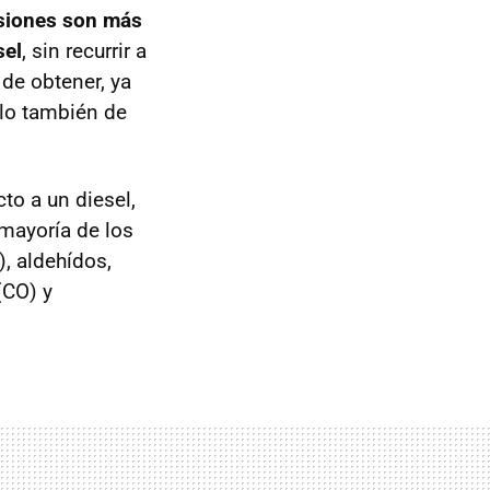
siones son más
sel
, sin recurrir a
 de obtener, ya
rlo también de
to a un diesel,
 mayoría de los
, aldehídos,
(CO) y