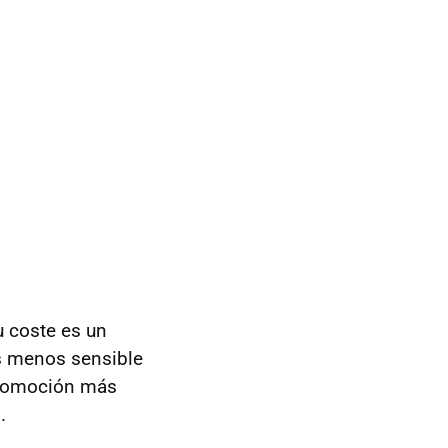
u coste es un
s menos sensible
automoción más
.