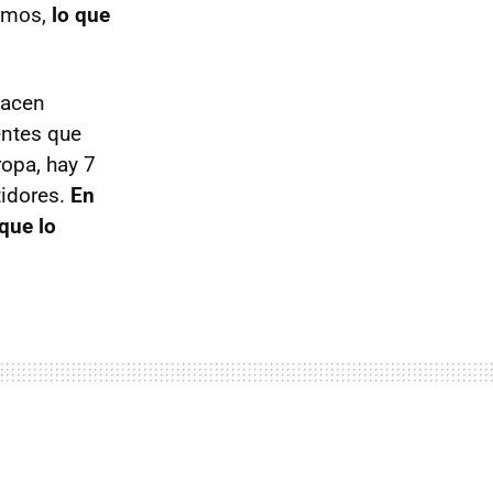
vamos,
lo que
hacen
entes que
ropa, hay 7
tidores.
En
que lo