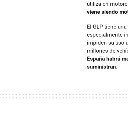
utiliza en motor
viene siendo mot
El
GLP
tiene una
especialmente in
impiden su uso a 
millones de veh
España habrá me
suministran
.