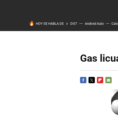
HOY SE HABLA DE
DGT
Android Auto
Calo
Gas licu
FACEBOOK
TWITTER
FLIPBOARD
E-
MAIL