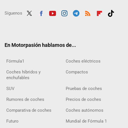
Síguenos
Twit
Fac
Yout
Inst
Tele
RSS
Flip
Tikt
ter
ebo
ube
agra
gra
boar
ok
ok
m
m
d
En Motorpasión hablamos de...
Fórmula1
Coches eléctricos
Coches híbridos y
Compactos
enchufables
SUV
Pruebas de coches
Rumores de coches
Precios de coches
Comparativa de coches
Coches autónomos
Futuro
Mundial de Fórmula 1