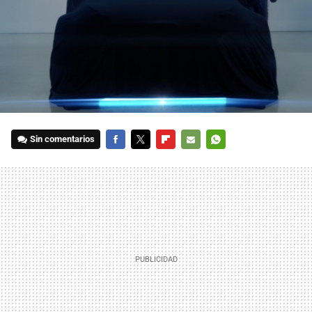
Sin comentarios
FACEBOOK
TWITTER
FLIPBOARD
E-
WHATSAPP
MAIL