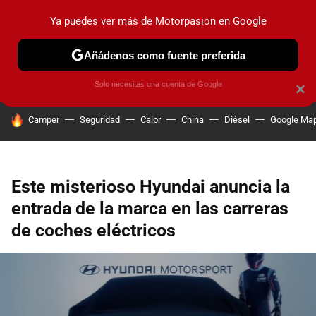
Ya puedes ver más de Motorpasion en Google
PRUEBAS
COCHES ELÉCTRICOS
OBSERVATORIO
F1
Añádenos como fuente preferida
Solo necesitas una cuenta de Google
×
HOY SE HABLA DE
Camper
Seguridad
Calor
China
Diésel
Google Ma
Este misterioso Hyundai anuncia la
entrada de la marca en las carreras
de coches eléctricos