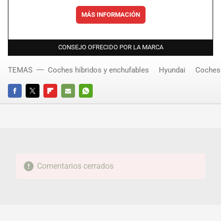
MÁS INFORMACIÓN
CONSEJO OFRECIDO POR LA MARCA
TEMAS
Coches híbridos y enchufables
Hyundai
Coches 
FACEBOOK
TWITTER
FLIPBOARD
E-
WHATSAPP
MAIL
Comentarios cerrados