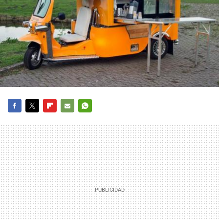
FACEBOOK
TWITTER
FLIPBOARD
E-
WHATSAPP
MAIL