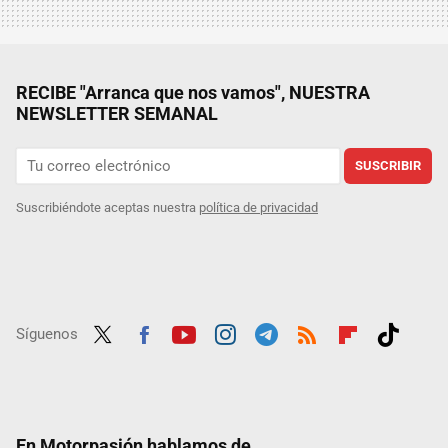
RECIBE "Arranca que nos vamos", NUESTRA
NEWSLETTER SEMANAL
SUSCRIBIR
Suscribiéndote aceptas nuestra
política de privacidad
Síguenos
Twit
Fac
Yout
Inst
Tele
RSS
Flip
Tikt
ter
ebo
ube
agra
gra
boar
ok
ok
m
m
d
En Motorpasión hablamos de...