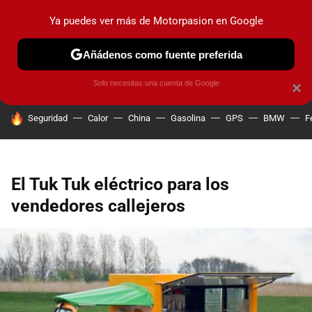
Ya puedes ver más de Motorpasion en Google
PRUEBAS
COCHES ELÉCTRICOS
OBSERVATORIO
F1
Añádenos como fuente preferida
Solo necesitas una cuenta de Google
×
HOY SE HABLA DE
Seguridad
Calor
China
Gasolina
GPS
BMW
F
El Tuk Tuk eléctrico para los
vendedores callejeros