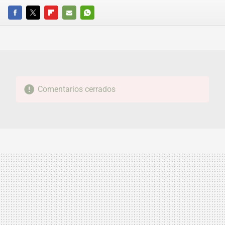
FACEBOOK
TWITTER
FLIPBOARD
E-
WHATSAPP
MAIL
Comentarios cerrados