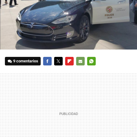
9 comentarios
FACEBOOK
TWITTER
FLIPBOARD
E-
WHATSAPP
MAIL