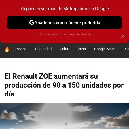
Ya puedes ver más de Motorpasion en Google
PRUEBAS
COCHES ELÉCTRICOS
OBSERVATORIO
F1
Añádenos como fuente preferida
Solo necesitas una cuenta de Google
×
HOY SE HABLA DE
Famosos
Seguridad
Calor
China
Google Maps
Xi
El Renault ZOE aumentará su
producción de 90 a 150 unidades por
día