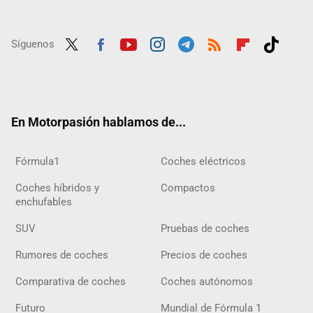
Síguenos
Twit
Fac
Yout
Inst
Tele
RSS
Flip
Tikt
ter
ebo
ube
agra
gra
boar
ok
ok
m
m
d
En Motorpasión hablamos de...
Fórmula1
Coches eléctricos
Coches híbridos y
Compactos
enchufables
SUV
Pruebas de coches
Rumores de coches
Precios de coches
Comparativa de coches
Coches autónomos
Futuro
Mundial de Fórmula 1