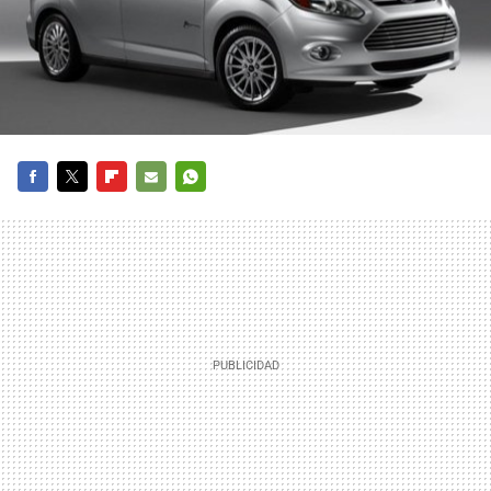
FACEBOOK
TWITTER
FLIPBOARD
E-
WHATSAPP
MAIL