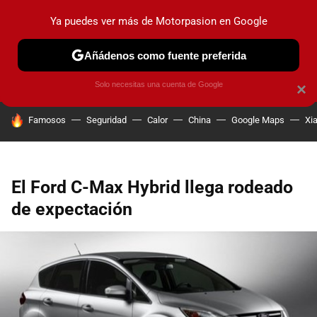
Ya puedes ver más de Motorpasion en Google
PRUEBAS
COCHES ELÉCTRICOS
OBSERVATORIO
F1
Añádenos como fuente preferida
Solo necesitas una cuenta de Google
×
HOY SE HABLA DE
Famosos
Seguridad
Calor
China
Google Maps
Xi
El Ford C-Max Hybrid llega rodeado
de expectación