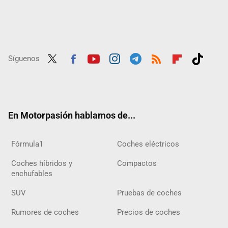
Síguenos
Twit
Fac
Yout
Inst
Tele
RSS
Flip
Tikt
ter
ebo
ube
agra
gra
boar
ok
ok
m
m
d
En Motorpasión hablamos de...
Fórmula1
Coches eléctricos
Coches híbridos y
Compactos
enchufables
SUV
Pruebas de coches
Rumores de coches
Precios de coches