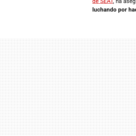
de SEAT
, ha ase
luchando por hac