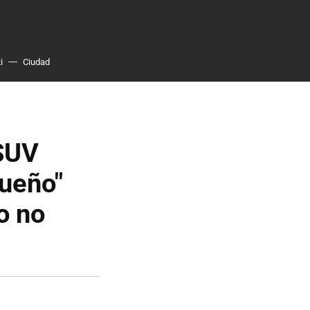
i
Ciudad
 SUV
sueño"
o no