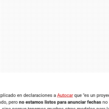
explicado en declaraciones a
Autocar
que "es un proye
ndo, pero
no estamos listos para anunciar fechas
no 
 sino porque tenemos muchos otros modelos para la