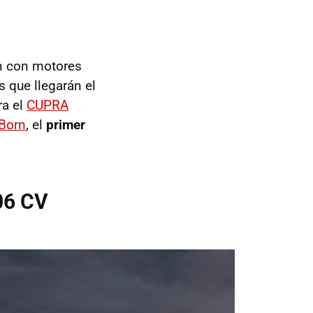
n con motores
s que llegarán el
ra el
CUPRA
Born
, el
primer
06 CV