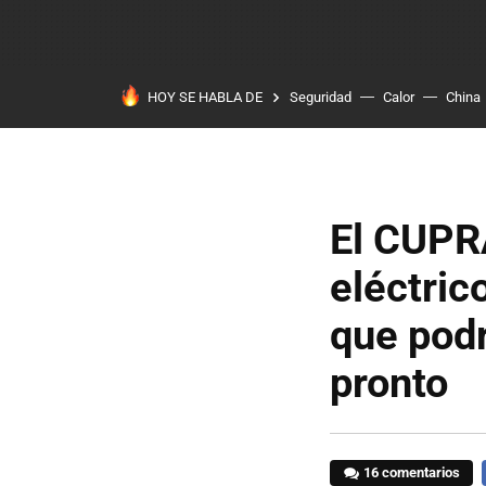
HOY SE HABLA DE
Seguridad
Calor
China
El CUPRA
eléctric
que podr
pronto
16 comentarios