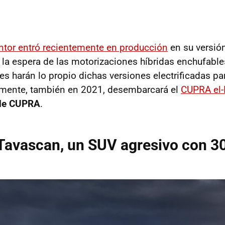
tor entró recientemente en producción
en su versió
a la espera de las motorizaciones híbridas enchufable
es harán lo propio dichas versiones electrificadas pa
ormente, también en 2021, desembarcará el
CUPRA el-
 de CUPRA
.
Tavascan, un SUV agresivo con 3