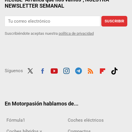
NEWSLETTER SEMANAL
SUSCRIBIR
Suscribiéndote aceptas nuestra
política de privacidad
Síguenos
Twit
Fac
Yout
Inst
Tele
RSS
Flip
Tikt
ter
ebo
ube
agra
gra
boar
ok
ok
m
m
d
En Motorpasión hablamos de...
Fórmula1
Coches eléctricos
Coches híbridos y
Compactos