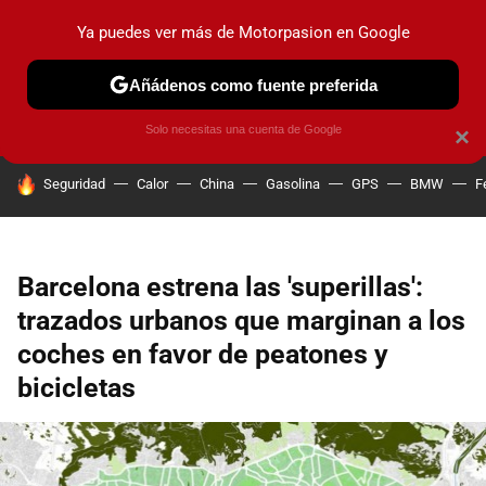
Ya puedes ver más de Motorpasion en Google
PRUEBAS
COCHES ELÉCTRICOS
OBSERVATORIO
F1
Añádenos como fuente preferida
Solo necesitas una cuenta de Google
×
HOY SE HABLA DE
Seguridad
Calor
China
Gasolina
GPS
BMW
F
Barcelona estrena las 'superillas':
trazados urbanos que marginan a los
coches en favor de peatones y
bicicletas