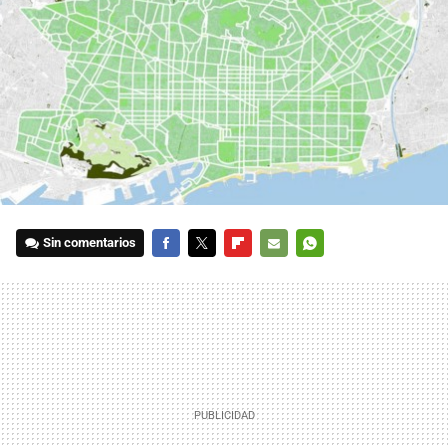
Sin comentarios
FACEBOOK
TWITTER
FLIPBOARD
E-
WHATSAPP
MAIL