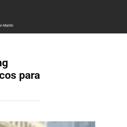
n Martin
ng
icos para