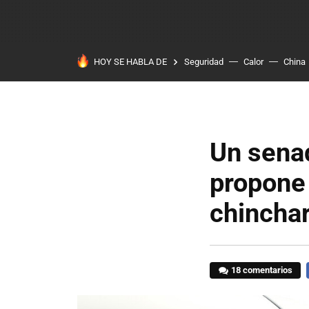
HOY SE HABLA DE
Seguridad
Calor
China
Un sena
propone 
chinchar
18 comentarios