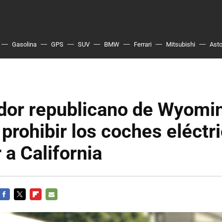
Gasolina
GPS
SUV
BMW
Ferrari
Mitsubishi
Asto
dor republicano de Wyomi
prohibir los coches eléctr
 a California
FACEBOOK
TWITTER
FLIPBOARD
E-
MAIL