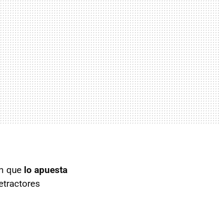
ón que
lo apuesta
etractores