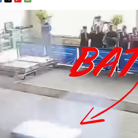
CEBOOK
TWITTER
FLIPBOARD
E-
MAIL