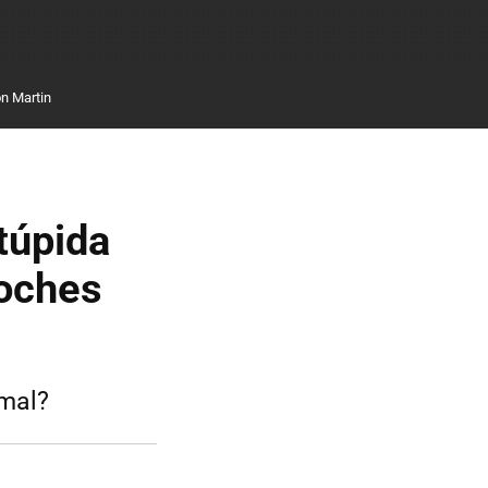
n Martin
túpida
coches
 mal?