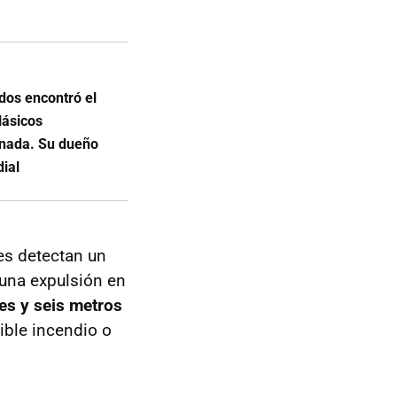
dos encontró el
lásicos
nada. Su dueño
ial
es detectan un
 una expulsión en
res y seis metros
ible incendio o