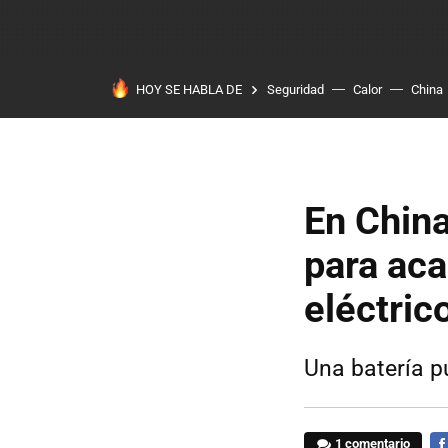
HOY SE HABLA DE
Seguridad
Calor
China
En China
para aca
eléctric
Una batería p
1 comentario