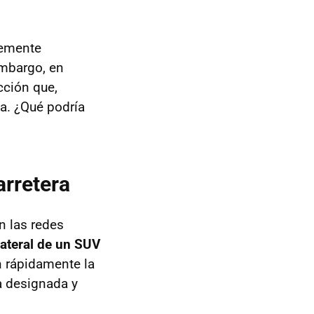
temente
embargo, en
cción que,
a. ¿Qué podría
arretera
n las redes
lateral de un SUV
n rápidamente la
a designada y