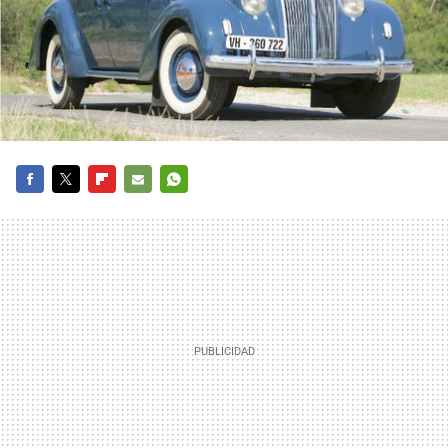
FACEBOOK
TWITTER
FLIPBOARD
E-
WHATSAPP
MAIL