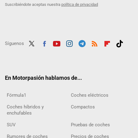
Suscribiéndote aceptas nuestra
política de privacidad
Síguenos
Twit
Fac
Yout
Inst
Tele
RSS
Flip
Tikt
ter
ebo
ube
agra
gra
boar
ok
ok
m
m
d
En Motorpasión hablamos de...
Fórmula1
Coches eléctricos
Coches híbridos y
Compactos
enchufables
SUV
Pruebas de coches
Rumores de coches
Precios de coches