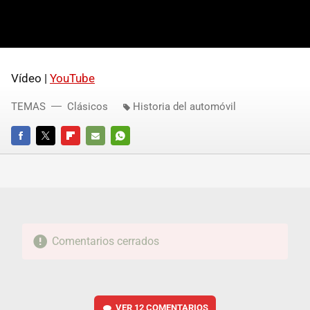
Vídeo |
YouTube
TEMAS
Clásicos
Historia del automóvil
FACEBOOK
TWITTER
FLIPBOARD
E-
WHATSAPP
MAIL
Comentarios cerrados
VER
12 COMENTARIOS