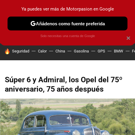
Ya puedes ver más de Motorpasion en Google
PRUEBAS
COCHES ELÉCTRICOS
OBSERVATORIO
F1
Añádenos como fuente preferida
Solo necesitas una cuenta de Google
×
HOY SE HABLA DE
Seguridad
Calor
China
Gasolina
GPS
BMW
F
Súper 6 y Admiral, los Opel del 75º
aniversario, 75 años después