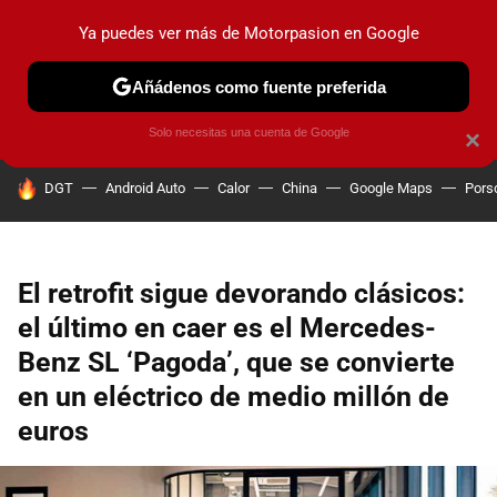
Ya puedes ver más de Motorpasion en Google
PRUEBAS
COCHES ELÉCTRICOS
OBSERVATORIO
F1
Añádenos como fuente preferida
Solo necesitas una cuenta de Google
×
HOY SE HABLA DE
DGT
Android Auto
Calor
China
Google Maps
Pors
El retrofit sigue devorando clásicos:
el último en caer es el Mercedes-
Benz SL ‘Pagoda’, que se convierte
en un eléctrico de medio millón de
euros