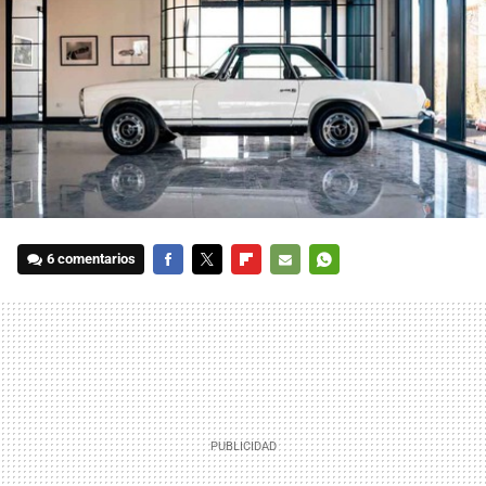
6 comentarios
FACEBOOK
TWITTER
FLIPBOARD
E-
WHATSAPP
MAIL