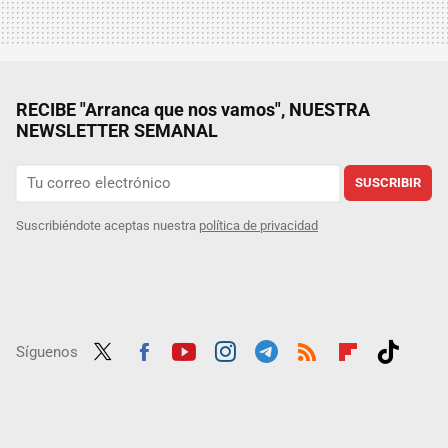
RECIBE "Arranca que nos vamos", NUESTRA
NEWSLETTER SEMANAL
SUSCRIBIR
Suscribiéndote aceptas nuestra
política de privacidad
Síguenos
Twit
Fac
Yout
Inst
Tele
RSS
Flip
Tikt
ter
ebo
ube
agra
gra
boar
ok
ok
m
m
d