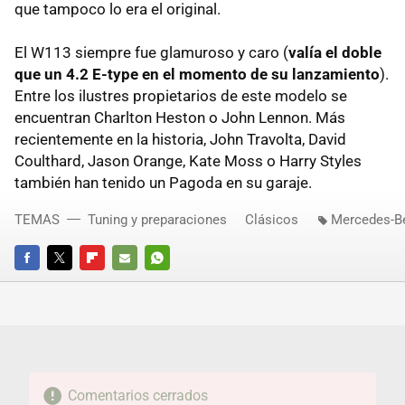
que tampoco lo era el original.
El W113 siempre fue glamuroso y caro (
valía el doble
que un 4.2 E-type en el momento de su lanzamiento
).
Entre los ilustres propietarios de este modelo se
encuentran Charlton Heston o John Lennon. Más
recientemente en la historia, John Travolta, David
Coulthard, Jason Orange, Kate Moss o Harry Styles
también han tenido un Pagoda en su garaje.
TEMAS
Tuning y preparaciones
Clásicos
Mercedes-B
FACEBOOK
TWITTER
FLIPBOARD
E-
WHATSAPP
MAIL
Comentarios cerrados