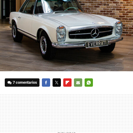
7 comentarios
FACEBOOK
TWITTER
FLIPBOARD
E-
WHATSAPP
MAIL