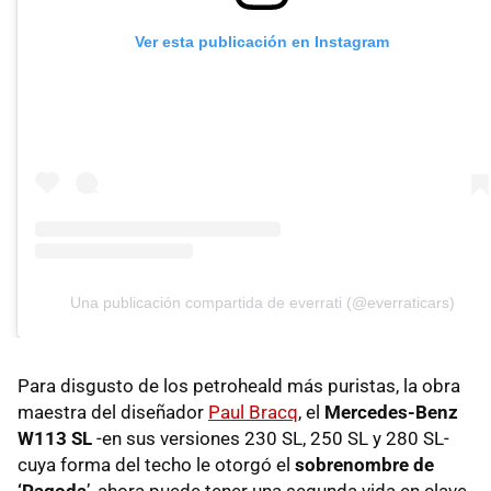
Ver esta publicación en Instagram
Una publicación compartida de everrati (@everraticars)
Para disgusto de los petroheald más puristas, la obra
maestra del diseñador
Paul Bracq
, el
Mercedes-Benz
W113 SL
-en sus versiones 230 SL, 250 SL y 280 SL-
cuya forma del techo le otorgó el
sobrenombre de
‘Pagoda
’, ahora puede tener una segunda vida en clave