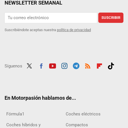
NEWSLETTER SEMANAL
SUSCRIBIR
Suscribiéndote aceptas nuestra
política de privacidad
Síguenos
Twit
Fac
Yout
Inst
Tele
RSS
Flip
Tikt
ter
ebo
ube
agra
gra
boar
ok
ok
m
m
d
En Motorpasión hablamos de...
Fórmula1
Coches eléctricos
Coches híbridos y
Compactos