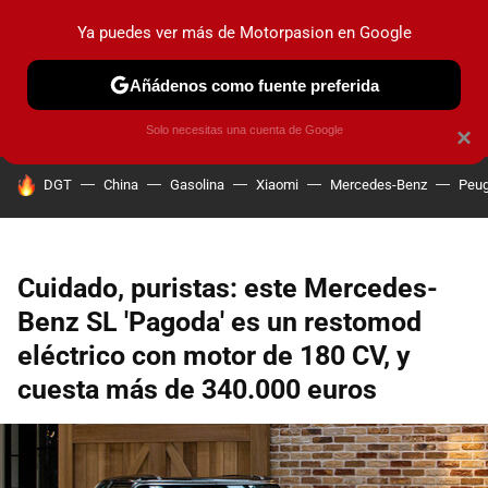
Ya puedes ver más de Motorpasion en Google
PRUEBAS
COCHES ELÉCTRICOS
OBSERVATORIO
F1
Añádenos como fuente preferida
Solo necesitas una cuenta de Google
×
HOY SE HABLA DE
DGT
China
Gasolina
Xiaomi
Mercedes-Benz
Peug
Cuidado, puristas: este Mercedes-
Benz SL 'Pagoda' es un restomod
eléctrico con motor de 180 CV, y
cuesta más de 340.000 euros