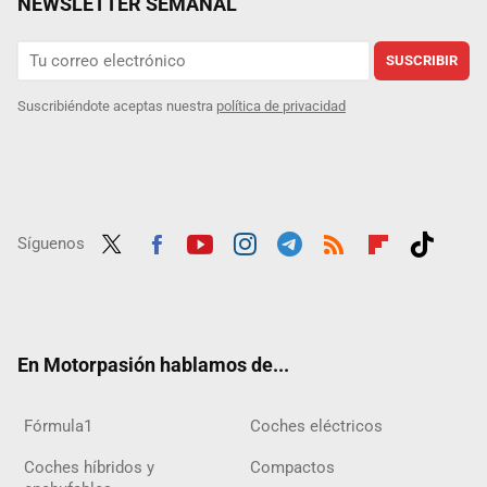
NEWSLETTER SEMANAL
SUSCRIBIR
Suscribiéndote aceptas nuestra
política de privacidad
Síguenos
Twit
Fac
Yout
Inst
Tele
RSS
Flip
Tikt
ter
ebo
ube
agra
gra
boar
ok
ok
m
m
d
En Motorpasión hablamos de...
Fórmula1
Coches eléctricos
Coches híbridos y
Compactos