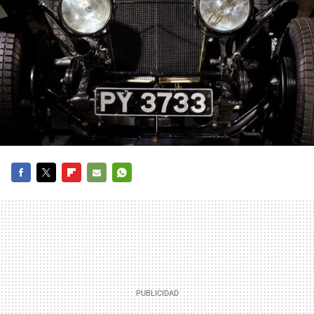
FACEBOOK
TWITTER
FLIPBOARD
E-
WHATSAPP
MAIL