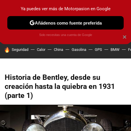
Ya puedes ver más de Motorpasion en Google
PRUEBAS
COCHES ELÉCTRICOS
OBSERVATORIO
F1
Añádenos como fuente preferida
Solo necesitas una cuenta de Google
×
HOY SE HABLA DE
Seguridad
Calor
China
Gasolina
GPS
BMW
F
Historia de Bentley, desde su
creación hasta la quiebra en 1931
(parte 1)