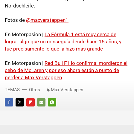
Nordschleife.
Fotos de
@maxverstappen1
En Motorpasion |
La Fórmula 1 está muy cerca de
lograr algo que no conseguía desde hace 15 años, y
fue precisamente lo que la hizo más grande
En Motorpasion |
Red Bull F1 lo confirma: mordieron el
cebo de McLaren y por eso ahora están a punto de
perder a Max Verstappen
TEMAS
Otros
Max Verstappen
FACEBOOK
TWITTER
FLIPBOARD
E-
WHATSAPP
MAIL