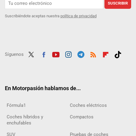
SUSCRIBIR
Suscribiéndote aceptas nuestra
política de privacidad
Síguenos
Twit
Fac
Yout
Inst
Tele
RSS
Flip
Tikt
ter
ebo
ube
agra
gra
boar
ok
ok
m
m
d
En Motorpasión hablamos de...
Fórmula1
Coches eléctricos
Coches híbridos y
Compactos
enchufables
SUV
Pruebas de coches