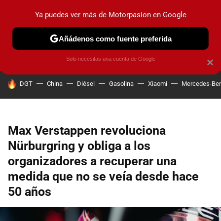
Ya puedes ver más de Motorpasion en Google
PRUEBAS
COCHES ELÉCTRICOS
OBSERVATORIO
F1
Añádenos como fuente preferida
Solo necesitas una cuenta de Google
×
HOY SE HABLA DE
DGT
China
Diésel
Gasolina
Xiaomi
Mercedes-Be
Max Verstappen revoluciona
Nürburgring y obliga a los
organizadores a recuperar una
medida que no se veía desde hace
50 años