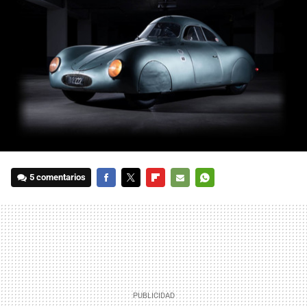
5 comentarios
FACEBOOK
TWITTER
FLIPBOARD
E-
WHATSAPP
MAIL