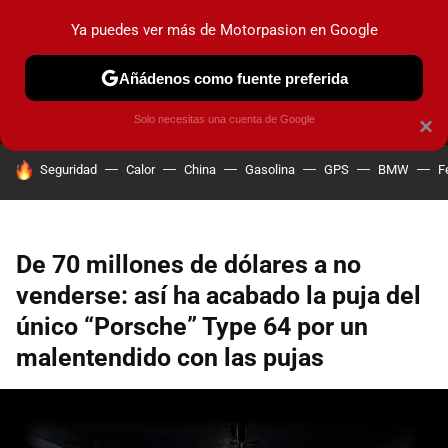
Ya puedes ver más de Motorpasion en Google
MENÚ
NUEVO
Añádenos como fuente preferida
PRUEBAS
COCHES ELÉCTRICOS
OBSERVATORIO
F1
Solo necesitas una cuenta de Google
×
HOY SE HABLA DE
Seguridad
Calor
China
Gasolina
GPS
BMW
F
De 70 millones de dólares a no
venderse: así ha acabado la puja del
único “Porsche” Type 64 por un
malentendido con las pujas