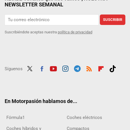
NEWSLETTER SEMANAL
SUSCRIBIR
Suscribiéndote aceptas nuestra
política de privacidad
Síguenos
Twit
Fac
Yout
Inst
Tele
RSS
Flip
Tikt
ter
ebo
ube
agra
gra
boar
ok
ok
m
m
d
En Motorpasión hablamos de...
Fórmula1
Coches eléctricos
Coches híbridos y
Compactos