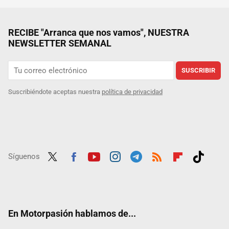
RECIBE "Arranca que nos vamos", NUESTRA
NEWSLETTER SEMANAL
SUSCRIBIR
Suscribiéndote aceptas nuestra
política de privacidad
Síguenos
Twit
Fac
Yout
Inst
Tele
RSS
Flip
Tikt
ter
ebo
ube
agra
gra
boar
ok
ok
m
m
d
En Motorpasión hablamos de...