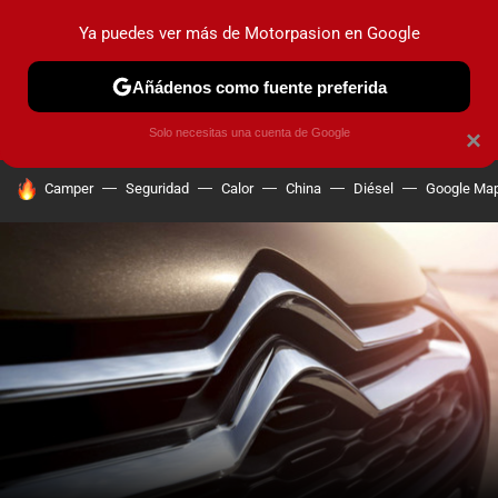
Ya puedes ver más de Motorpasion en Google
PRUEBAS
COCHES ELÉCTRICOS
OBSERVATORIO
F1
Añádenos como fuente preferida
Solo necesitas una cuenta de Google
×
HOY SE HABLA DE
Camper
Seguridad
Calor
China
Diésel
Google Ma