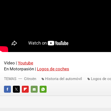
Vídeo |
Youtube
En Motorpasión |
Logos de coches
TEMAS
Citroën
Historia del automóvil
Logos de c
FACEBOOK
TWITTER
FLIPBOARD
E-
WHATSAPP
MAIL