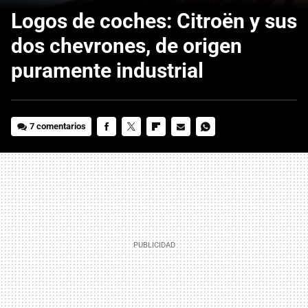
Logos de coches: Citroën y sus
dos chevrones, de origen
puramente industrial
7 comentarios
FACEBOOK
TWITTER
FLIPBOARD
E-
WHATSAPP
MAIL