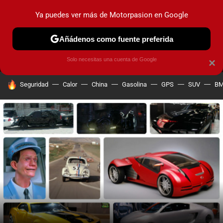
Ya puedes ver más de Motorpasion en Google
MENÚ
NUEVO
Añádenos como fuente preferida
PRUEBAS
COCHES ELÉCTRICOS
OBSERVATORIO
F1
Solo necesitas una cuenta de Google
×
HOY SE HABLA DE
Seguridad
Calor
China
Gasolina
GPS
SUV
B