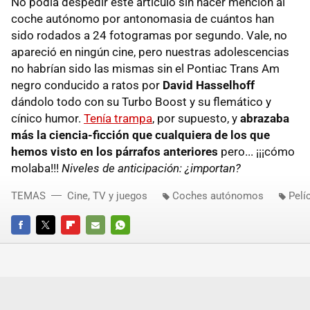
No podía despedir este artículo sin hacer mención al
coche autónomo por antonomasia de cuántos han
sido rodados a 24 fotogramas por segundo. Vale, no
apareció en ningún cine, pero nuestras adolescencias
no habrían sido las mismas sin el Pontiac Trans Am
negro conducido a ratos por
David Hasselhoff
dándolo todo con su Turbo Boost y su flemático y
cínico humor.
Tenía trampa
, por supuesto, y
abrazaba
más la ciencia-ficción que cualquiera de los que
hemos visto en los párrafos anteriores
pero... ¡¡¡cómo
molaba!!!
Niveles de anticipación: ¿importan?
TEMAS
Cine, TV y juegos
Coches autónomos
Pelí
FACEBOOK
TWITTER
FLIPBOARD
E-
WHATSAPP
MAIL