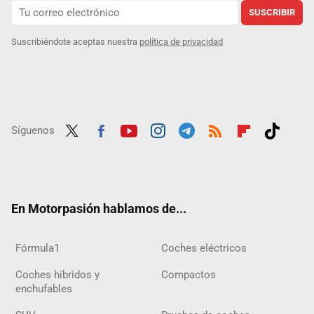
SUSCRIBIR
Suscribiéndote aceptas nuestra
política de privacidad
Síguenos
Twit
Fac
Yout
Inst
Tele
RSS
Flip
Tikt
ter
ebo
ube
agra
gra
boar
ok
ok
m
m
d
En Motorpasión hablamos de...
Fórmula1
Coches eléctricos
Coches híbridos y
Compactos
enchufables