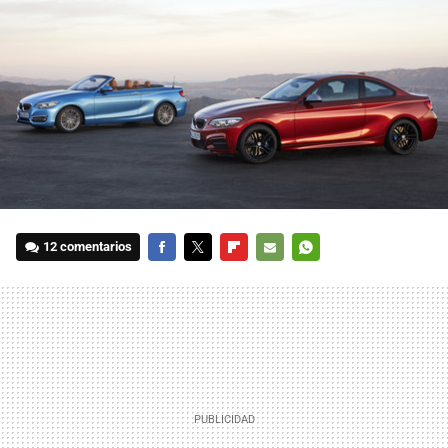
12 comentarios
FACEBOOK
TWITTER
FLIPBOARD
E-
WHATSAPP
MAIL