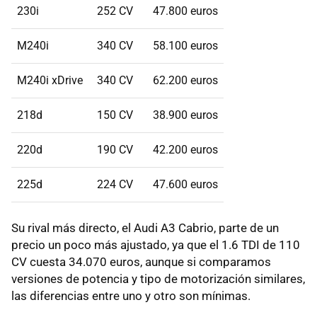
230i
252 CV
47.800 euros
M240i
340 CV
58.100 euros
M240i xDrive
340 CV
62.200 euros
218d
150 CV
38.900 euros
220d
190 CV
42.200 euros
225d
224 CV
47.600 euros
Su rival más directo, el Audi A3 Cabrio, parte de un
precio un poco más ajustado, ya que el 1.6 TDI de 110
CV cuesta 34.070 euros, aunque si comparamos
versiones de potencia y tipo de motorización similares,
las diferencias entre uno y otro son mínimas.