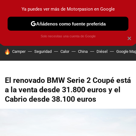
Ya puedes ver más de Motorpasion en Google
PRUEBAS
COCHES ELÉCTRICOS
OBSERVATORIO
F1
Añádenos como fuente preferida
Solo necesitas una cuenta de Google
×
HOY SE HABLA DE
Camper
Seguridad
Calor
China
Diésel
Google Ma
El renovado BMW Serie 2 Coupé está
a la venta desde 31.800 euros y el
Cabrio desde 38.100 euros