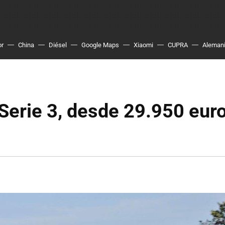
or
China
Diésel
Google Maps
Xiaomi
CUPRA
Aleman
Serie 3, desde 29.950 eur