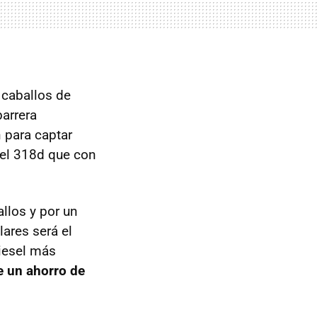
caballos de
barrera
 para captar
 el 318d que con
llos y por un
ares será el
iesel más
e un ahorro de