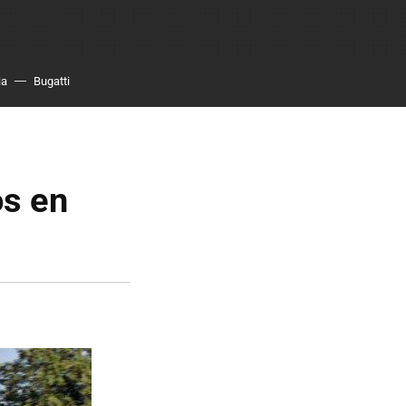
ia
Bugatti
os en