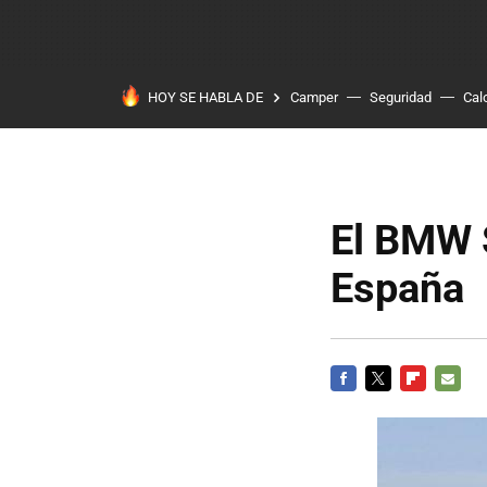
HOY SE HABLA DE
Camper
Seguridad
Cal
El BMW 
España
FACEBOOK
TWITTER
FLIPBOARD
E-
MAIL