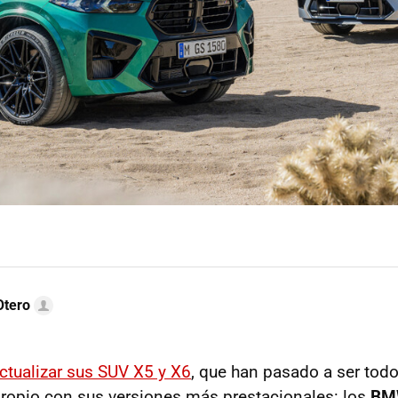
Otero
tualizar sus SUV X5 y X6
, que han pasado a ser tod
propio con sus versiones más prestacionales: los
BM