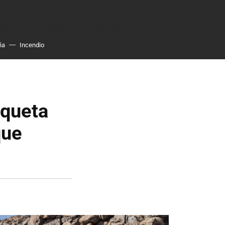
ña
Incendio
iqueta
que