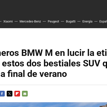
Xiaomi
Mercedes-Benz
Peugeot
Bugatti
Energía
Espa
eros BMW M en lucir la et
 estos dos bestiales SUV 
 a final de verano
FACEBOOK
TWITTER
FLIPBOARD
E-
MAIL