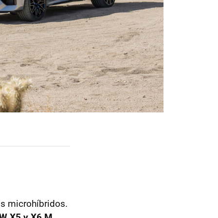
os microhíbridos.
W X5 y X6 M