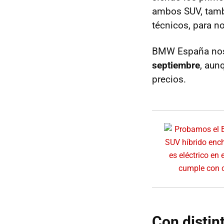
ambos SUV, tamb
técnicos, para n
BMW España nos 
septiembre
, aun
precios.
Con distin