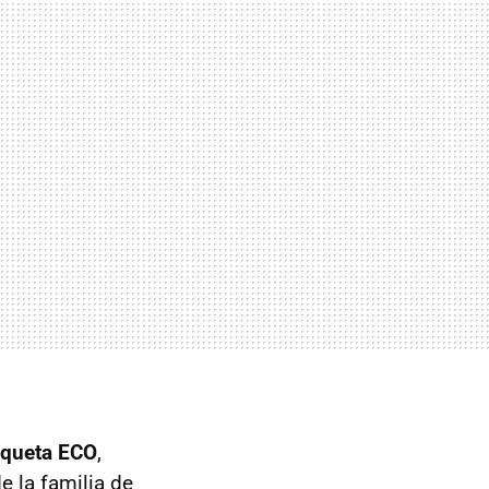
iqueta ECO
,
e la familia de