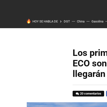
HOY SE HABLA DE
DGT
China
Gasolina
Los prim
ECO son
llegarán
20 comentarios