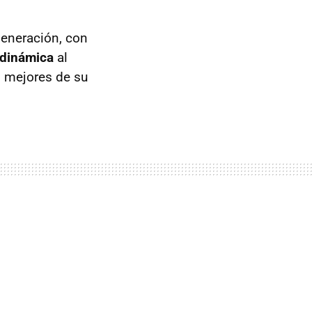
generación, con
odinámica
al
s mejores de su