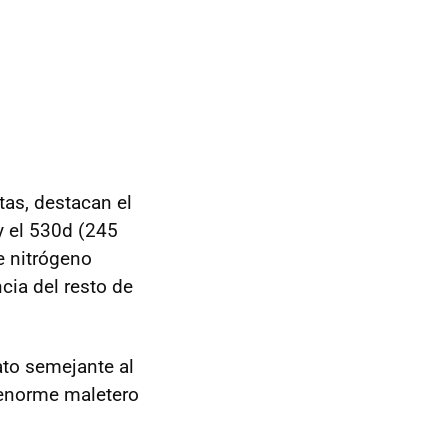
tas, destacan el
y el 530d (245
e nitrógeno
ncia del resto de
ato semejante al
 enorme maletero