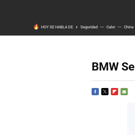
HOY SE HABLA DE
Seguridad
Calor
China
BMW Seri
FACEBOOK
TWITTER
FLIPBOARD
E-
MAIL