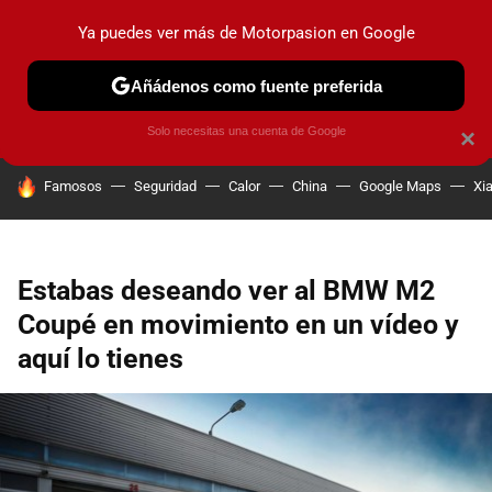
Ya puedes ver más de Motorpasion en Google
PRUEBAS
COCHES ELÉCTRICOS
OBSERVATORIO
F1
Añádenos como fuente preferida
Solo necesitas una cuenta de Google
×
HOY SE HABLA DE
Famosos
Seguridad
Calor
China
Google Maps
Xi
Estabas deseando ver al BMW M2
Coupé en movimiento en un vídeo y
aquí lo tienes