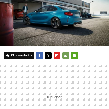
15 comentarios
FACEBOOK
TWITTER
FLIPBOARD
E-
WHATSAPP
MAIL