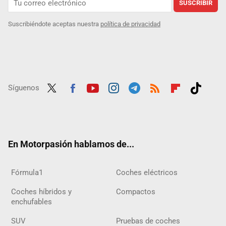
SUSCRIBIR
Suscribiéndote aceptas nuestra
política de privacidad
Síguenos
Twit
Fac
Yout
Inst
Tele
RSS
Flip
Tikt
ter
ebo
ube
agra
gra
boar
ok
ok
m
m
d
En Motorpasión hablamos de...
Fórmula1
Coches eléctricos
Coches híbridos y
Compactos
enchufables
SUV
Pruebas de coches