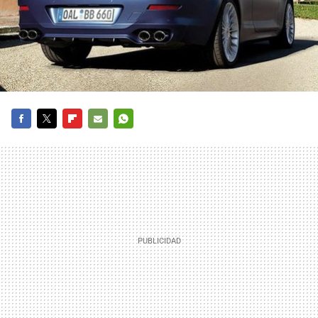
FACEBOOK
TWITTER
FLIPBOARD
E-
WHATSAPP
MAIL