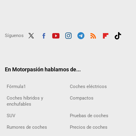
Síguenos
Twit
Fac
Yout
Inst
Tele
RSS
Flip
Tikt
ter
ebo
ube
agra
gra
boar
ok
ok
m
m
d
En Motorpasión hablamos de...
Fórmula1
Coches eléctricos
Coches híbridos y
Compactos
enchufables
SUV
Pruebas de coches
Rumores de coches
Precios de coches