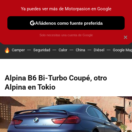
Ya puedes ver más de Motorpasion en Google
PRUEBAS
COCHES ELÉCTRICOS
OBSERVATORIO
F1
Añádenos como fuente preferida
Solo necesitas una cuenta de Google
×
HOY SE HABLA DE
Camper
Seguridad
Calor
China
Diésel
Google Ma
Alpina B6 Bi-Turbo Coupé, otro
Alpina en Tokio