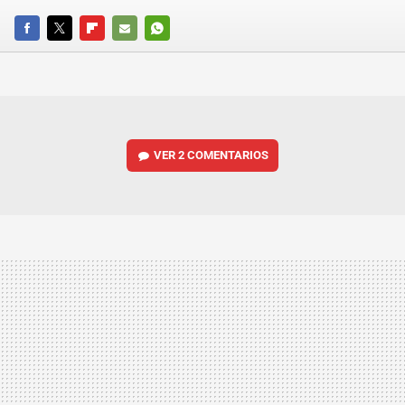
FACEBOOK
TWITTER
FLIPBOARD
E-
WHATSAPP
MAIL
VER
2 COMENTARIOS