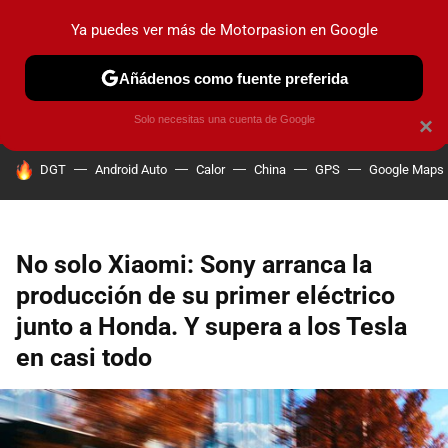
Ya puedes ver más de Motorpasion en Google
PRUEBAS
COCHES ELÉCTRICOS
OBSERVATORIO
F1
Añádenos como fuente preferida
Solo necesitas una cuenta de Google
×
HOY SE HABLA DE
DGT
Android Auto
Calor
China
GPS
Google Maps
No solo Xiaomi: Sony arranca la
producción de su primer eléctrico
junto a Honda. Y supera a los Tesla
en casi todo