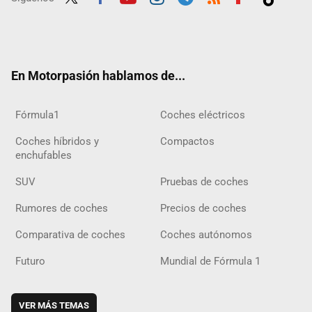
Twit
Fac
Yout
Inst
Tele
RSS
Flip
Tikt
ter
ebo
ube
agra
gra
boar
ok
ok
m
m
d
En Motorpasión hablamos de...
Fórmula1
Coches eléctricos
Coches híbridos y
Compactos
enchufables
SUV
Pruebas de coches
Rumores de coches
Precios de coches
Comparativa de coches
Coches autónomos
Futuro
Mundial de Fórmula 1
VER MÁS TEMAS