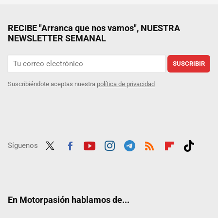
RECIBE "Arranca que nos vamos", NUESTRA
NEWSLETTER SEMANAL
SUSCRIBIR
Suscribiéndote aceptas nuestra
política de privacidad
Síguenos
Twit
Fac
Yout
Inst
Tele
RSS
Flip
Tikt
ter
ebo
ube
agra
gra
boar
ok
ok
m
m
d
En Motorpasión hablamos de...