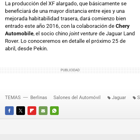
La producción del XF alargado, que básicamente se
beneficiará de una mayor distancia entre ejes y una
mejorada habitabilidad trasera, dará comienzo bien
entrado este año 2016, con la colaboración de
Chery
Automobile
, el socio chino
joint venture
de Jaguar Land
Rover. Lo conoceremos en detalle el próximo 25 de
abril, desde Pekín.
TEMAS
Berlinas
Salones del Automóvil
Jaguar
S
FACEBOOK
TWITTER
FLIPBOARD
E-
WHATSAPP
MAIL