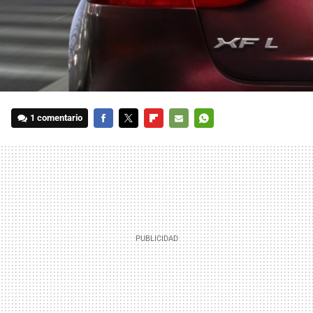
1 comentario
FACEBOOK
TWITTER
FLIPBOARD
E-
WHATSAPP
MAIL