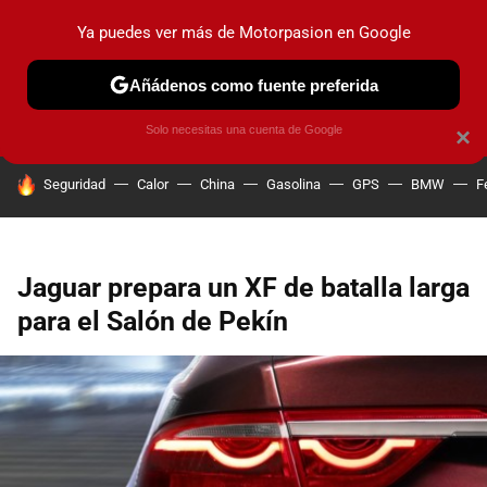
Ya puedes ver más de Motorpasion en Google
PRUEBAS
COCHES ELÉCTRICOS
OBSERVATORIO
F1
Añádenos como fuente preferida
Solo necesitas una cuenta de Google
×
HOY SE HABLA DE
Seguridad
Calor
China
Gasolina
GPS
BMW
F
Jaguar prepara un XF de batalla larga
para el Salón de Pekín