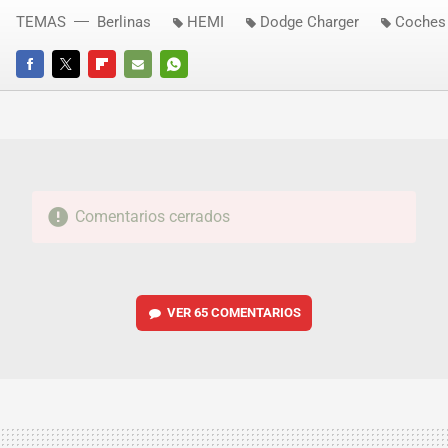
TEMAS
Berlinas
HEMI
Dodge Charger
Coches 
FACEBOOK
TWITTER
FLIPBOARD
E-
WHATSAPP
MAIL
Comentarios cerrados
VER
65 COMENTARIOS