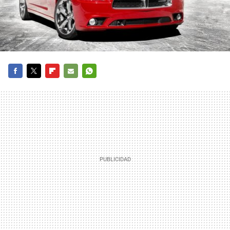
FACEBOOK
TWITTER
FLIPBOARD
E-
WHATSAPP
MAIL