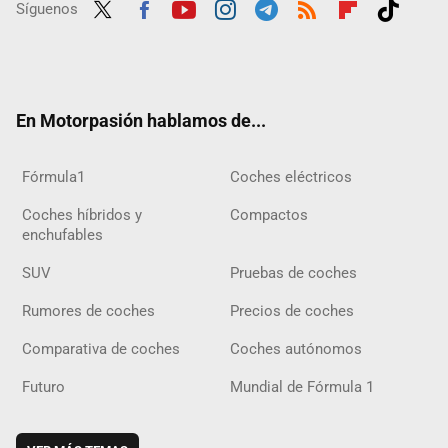
Síguenos
Twit
Fac
Yout
Inst
Tele
RSS
Flip
Tikt
ter
ebo
ube
agra
gra
boar
ok
ok
m
m
d
En Motorpasión hablamos de...
Fórmula1
Coches eléctricos
Coches híbridos y
Compactos
enchufables
SUV
Pruebas de coches
Rumores de coches
Precios de coches
Comparativa de coches
Coches autónomos
Futuro
Mundial de Fórmula 1