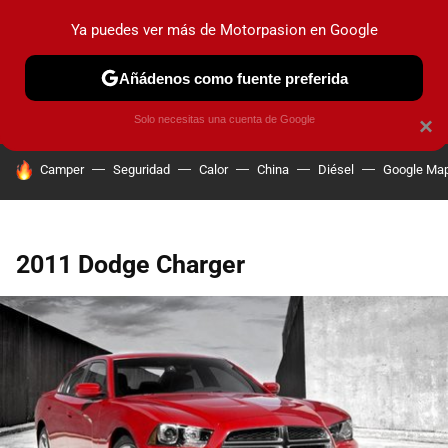
Ya puedes ver más de Motorpasion en Google
PRUEBAS
COCHES ELÉCTRICOS
OBSERVATORIO
F1
Añádenos como fuente preferida
Solo necesitas una cuenta de Google
×
HOY SE HABLA DE
Camper
Seguridad
Calor
China
Diésel
Google Ma
2011 Dodge Charger