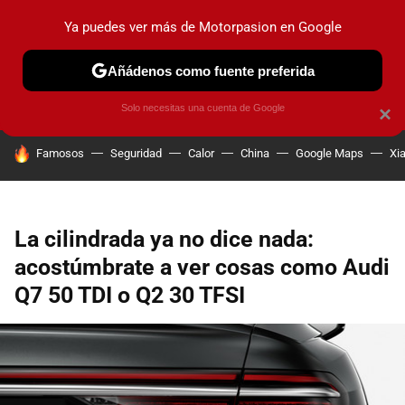
Ya puedes ver más de Motorpasion en Google
PRUEBAS
COCHES ELÉCTRICOS
OBSERVATORIO
F1
Añádenos como fuente preferida
Solo necesitas una cuenta de Google
×
HOY SE HABLA DE
Famosos
Seguridad
Calor
China
Google Maps
Xi
La cilindrada ya no dice nada:
acostúmbrate a ver cosas como Audi
Q7 50 TDI o Q2 30 TFSI