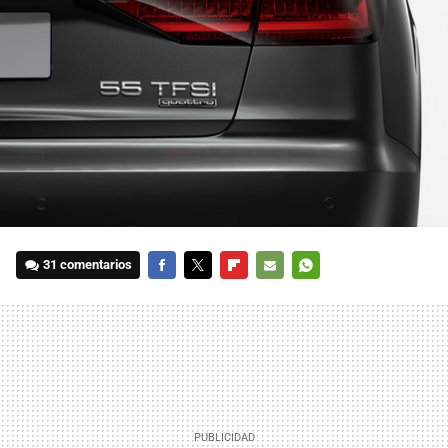
31 comentarios
FACEBOOK
TWITTER
FLIPBOARD
E-
WHATSAPP
MAIL