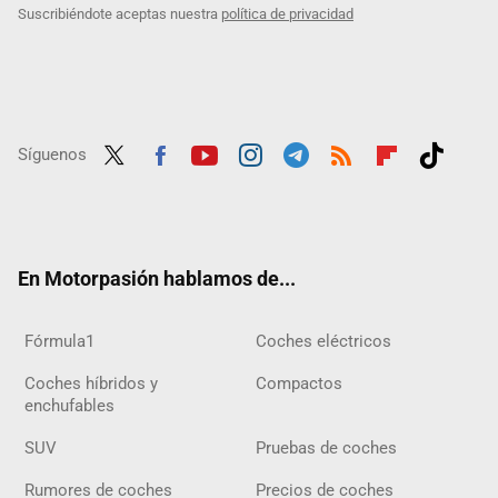
Suscribiéndote aceptas nuestra
política de privacidad
Síguenos
Twit
Fac
Yout
Inst
Tele
RSS
Flip
Tikt
ter
ebo
ube
agra
gra
boar
ok
ok
m
m
d
En Motorpasión hablamos de...
Fórmula1
Coches eléctricos
Coches híbridos y
Compactos
enchufables
SUV
Pruebas de coches
Rumores de coches
Precios de coches