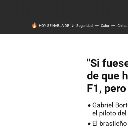
HOY SE HABLA DE
Seguridad
Calor
China
"Si fues
de que h
F1, pero
Gabriel Bort
el piloto del
El brasileñ