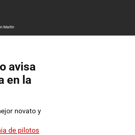
n Martin
so avisa
a en la
mejor novato y
a de pilotos