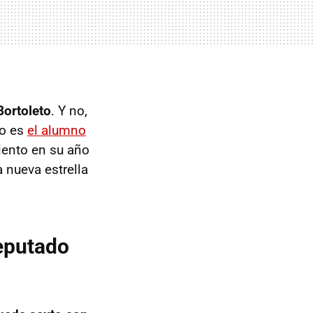
Bortoleto
. Y no,
to es
el alumno
iento en su año
 nueva estrella
reputado