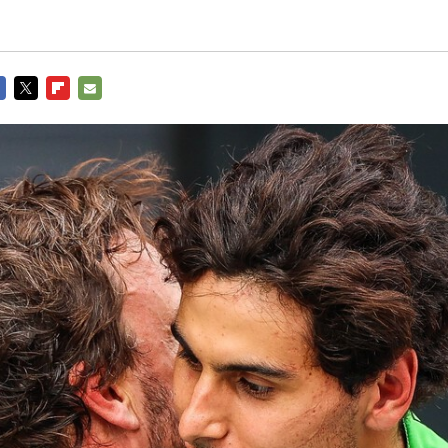
CEBOOK
TWITTER
FLIPBOARD
E-
MAIL