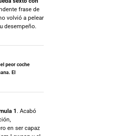
queda sexto con
undente frase de
o volvió a pelear
 su desempeño.
el peor coche
mana. El
rmula 1
. Acabó
ción,
ero en ser capaz