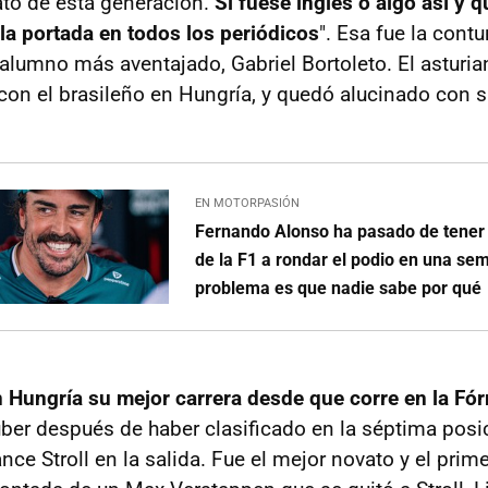
ato de esta generación.
Si fuese inglés o algo así y 
 la portada en todos los periódicos
". Esa fue la cont
alumno más aventajado, Gabriel Bortoleto. El asturian
con el brasileño en Hungría, y quedó alucinado con
EN MOTORPASIÓN
Fernando Alonso ha pasado de tener 
de la F1 a rondar el podio en una se
problema es que nadie sabe por qué
n Hungría su mejor carrera desde que corre en la Fó
ber después de haber clasificado en la séptima posi
ce Stroll en la salida. Fue el mejor novato y el prim