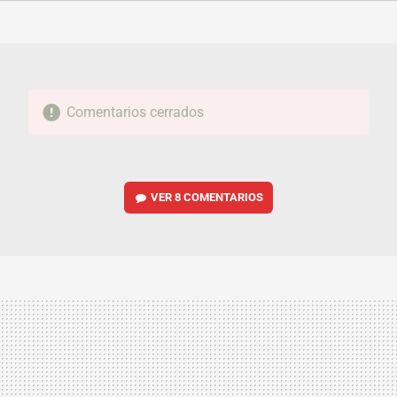
FACEBOOK
TWITTER
FLIPBOARD
E-
WHATSAPP
MAIL
Comentarios cerrados
VER
8 COMENTARIOS