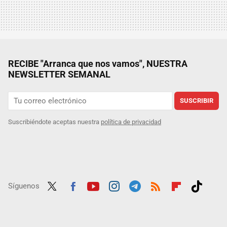
RECIBE "Arranca que nos vamos", NUESTRA
NEWSLETTER SEMANAL
SUSCRIBIR
Suscribiéndote aceptas nuestra
política de privacidad
Síguenos
Twit
Fac
Yout
Inst
Tele
RSS
Flip
Tikt
ter
ebo
ube
agra
gra
boar
ok