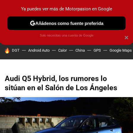
Ya puedes ver más de Motorpasion en Google
PRUEBAS
COCHES ELÉCTRICOS
OBSERVATORIO
F1
Añádenos como fuente preferida
Solo necesitas una cuenta de Google
×
HOY SE HABLA DE
DGT
Android Auto
Calor
China
GPS
Google Maps
Audi Q5 Hybrid, los rumores lo
sitúan en el Salón de Los Ángeles