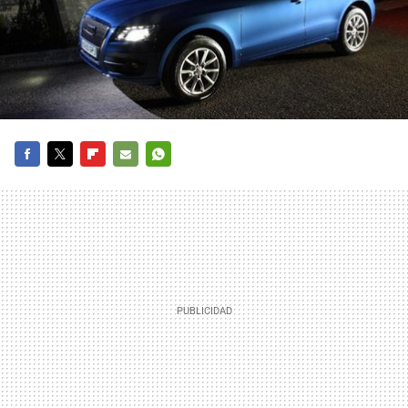
FACEBOOK
TWITTER
FLIPBOARD
E-
WHATSAPP
MAIL