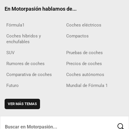
ok
m
m
d
En Motorpasión hablamos de...
Fórmula1
Coches eléctricos
Coches híbridos y
Compactos
enchufables
SUV
Pruebas de coches
Rumores de coches
Precios de coches
Comparativa de coches
Coches autónomos
Futuro
Mundial de Fórmula 1
VER MÁS TEMAS