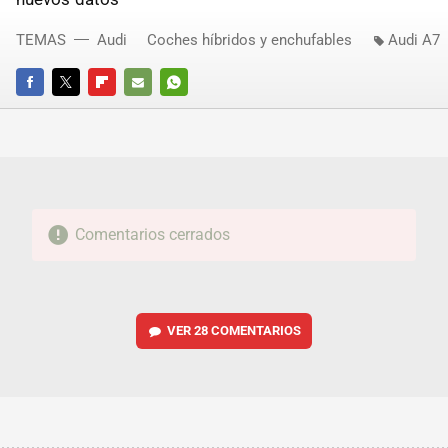
TEMAS
Audi
Coches híbridos y enchufables
Audi A7
FACEBOOK
TWITTER
FLIPBOARD
E-
WHATSAPP
MAIL
Comentarios cerrados
VER
28 COMENTARIOS