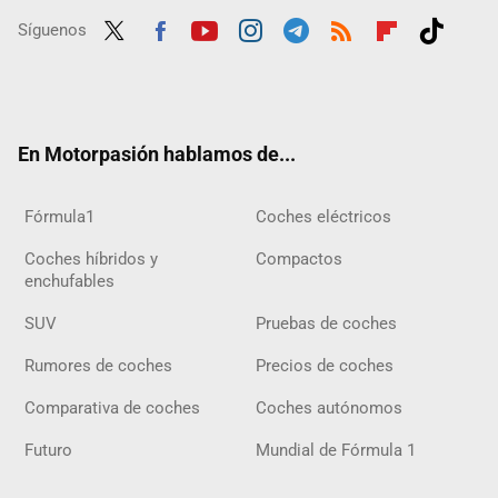
Síguenos
Twit
Fac
Yout
Inst
Tele
RSS
Flip
Tikt
ter
ebo
ube
agra
gra
boar
ok
ok
m
m
d
En Motorpasión hablamos de...
Fórmula1
Coches eléctricos
Coches híbridos y
Compactos
enchufables
SUV
Pruebas de coches
Rumores de coches
Precios de coches
Comparativa de coches
Coches autónomos
Futuro
Mundial de Fórmula 1