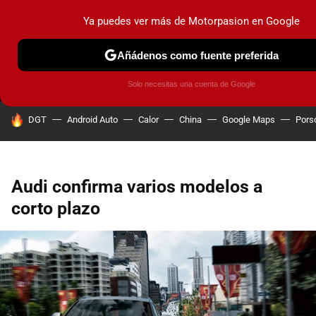
Ya puedes ver más de Motorpasion en Google
MENÚ
NUEVO
Añádenos como fuente preferida
PRUEBAS
COCHES ELÉCTRICOS
OBSERVATORIO
F1
Solo necesitas una cuenta de Google
HOY SE HABLA DE
DGT
Android Auto
Calor
China
Google Maps
Pors
Audi confirma varios modelos a
corto plazo