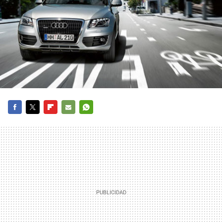
FACEBOOK
TWITTER
FLIPBOARD
E-
WHATSAPP
MAIL