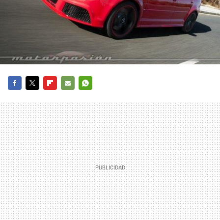
FACEBOOK
TWITTER
FLIPBOARD
E-
WHATSAPP
MAIL