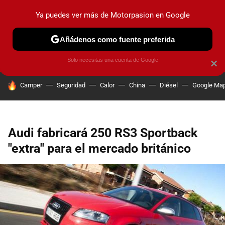
Ya puedes ver más de Motorpasion en Google
PRUEBAS
COCHES ELÉCTRICOS
OBSERVATORIO
F1
Añádenos como fuente preferida
Solo necesitas una cuenta de Google
×
HOY SE HABLA DE
Camper
Seguridad
Calor
China
Diésel
Google Ma
Audi fabricará 250 RS3 Sportback
"extra" para el mercado británico