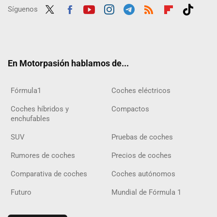
Síguenos
Twit
Fac
Yout
Inst
Tele
RSS
Flip
Tikt
ter
ebo
ube
agra
gra
boar
ok
ok
m
m
d
En Motorpasión hablamos de...
Fórmula1
Coches eléctricos
Coches híbridos y
Compactos
enchufables
SUV
Pruebas de coches
Rumores de coches
Precios de coches
Comparativa de coches
Coches autónomos
Futuro
Mundial de Fórmula 1