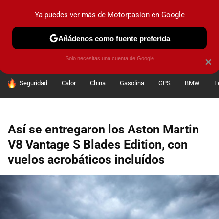
Ya puedes ver más de Motorpasion en Google
PRUEBAS
COCHES ELÉCTRICOS
OBSERVATORIO
F1
Añádenos como fuente preferida
Solo necesitas una cuenta de Google
×
HOY SE HABLA DE
Seguridad
Calor
China
Gasolina
GPS
BMW
F
Así se entregaron los Aston Martin
V8 Vantage S Blades Edition, con
vuelos acrobáticos incluídos