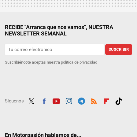
RECIBE "Arranca que nos vamos", NUESTRA
NEWSLETTER SEMANAL
SUSCRIBIR
Suscribiéndote aceptas nuestra
política de privacidad
Síguenos
Twit
Fac
Yout
Inst
Tele
RSS
Flip
Tikt
ter
ebo
ube
agra
gra
boar
ok
ok
m
m
d
En Motorpasión hablamos de...