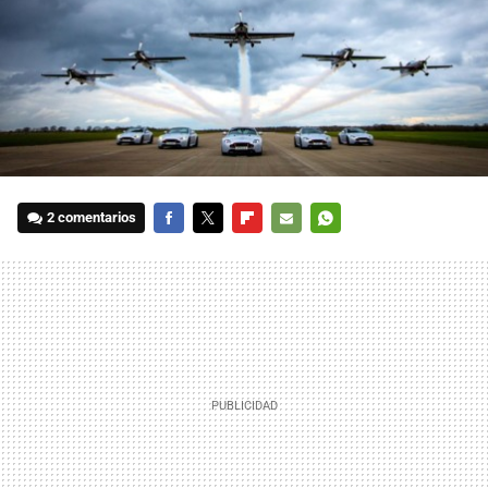
2 comentarios
FACEBOOK
TWITTER
FLIPBOARD
E-
WHATSAPP
MAIL