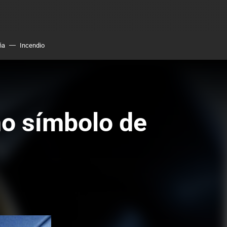
ña
Incendio
o símbolo de