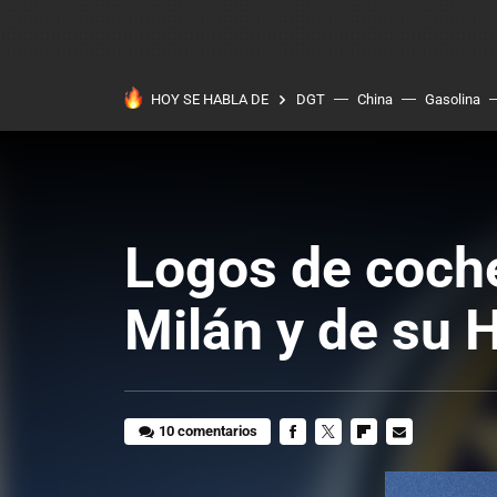
HOY SE HABLA DE
DGT
China
Gasolina
Logos de coch
Milán y de su H
10 comentarios
FACEBOOK
TWITTER
FLIPBOARD
E-
MAIL