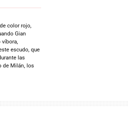
de color rojo,
cuando Gian
o víbora,
 este escudo, que
urante las
 de Milán, los