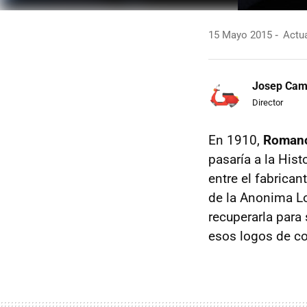
15 Mayo 2015
Actua
Josep Ca
Director
En 1910,
Romano
pasaría a la His
entre el fabrican
de la Anonima Lo
recuperarla para 
esos logos de coc