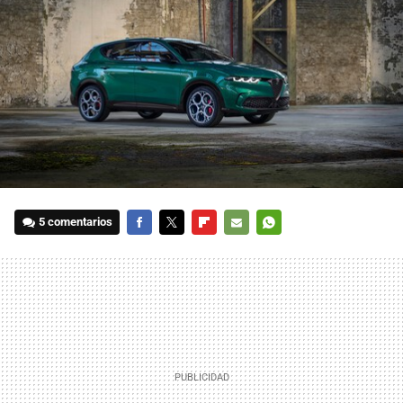
5 comentarios
FACEBOOK
TWITTER
FLIPBOARD
E-
WHATSAPP
MAIL