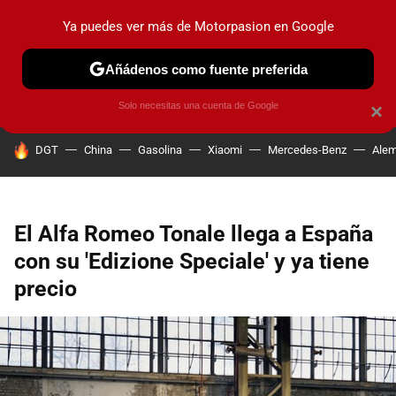
Ya puedes ver más de Motorpasion en Google
PRUEBAS
COCHES ELÉCTRICOS
OBSERVATORIO
F1
Añádenos como fuente preferida
Solo necesitas una cuenta de Google
×
HOY SE HABLA DE
DGT
China
Gasolina
Xiaomi
Mercedes-Benz
Alem
El Alfa Romeo Tonale llega a España
con su 'Edizione Speciale' y ya tiene
precio