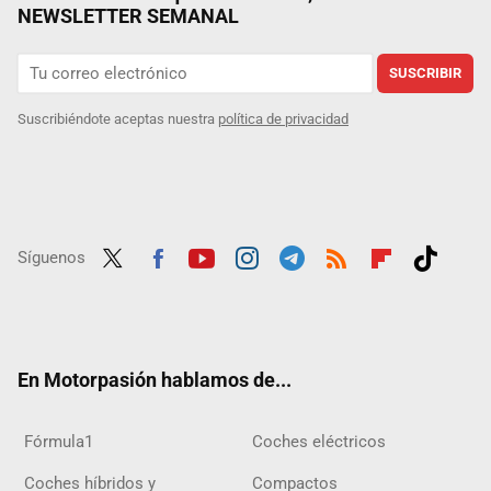
NEWSLETTER SEMANAL
SUSCRIBIR
Suscribiéndote aceptas nuestra
política de privacidad
Síguenos
Twit
Fac
Yout
Inst
Tele
RSS
Flip
Tikt
ter
ebo
ube
agra
gra
boar
ok
ok
m
m
d
En Motorpasión hablamos de...
Fórmula1
Coches eléctricos
Coches híbridos y
Compactos