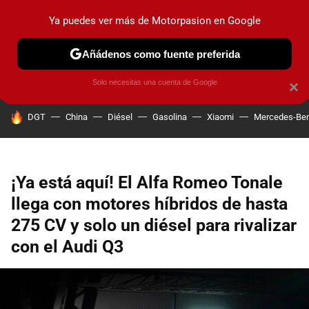
Ya puedes ver más de Motorpasion en Google
PRUEBAS
COCHES ELÉCTRICOS
OBSERVATORIO
F1
Añádenos como fuente preferida
Solo necesitas una cuenta de Google
×
HOY SE HABLA DE
DGT
China
Diésel
Gasolina
Xiaomi
Mercedes-Be
¡Ya está aquí! El Alfa Romeo Tonale
llega con motores híbridos de hasta
275 CV y solo un diésel para rivalizar
con el Audi Q3