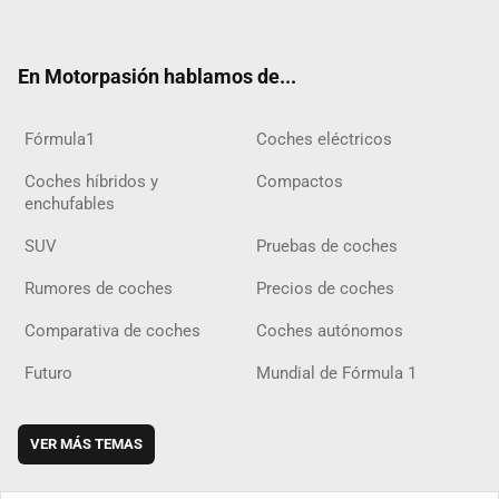
ter
ebo
ube
agra
gra
boar
ok
ok
m
m
d
En Motorpasión hablamos de...
Fórmula1
Coches eléctricos
Coches híbridos y
Compactos
enchufables
SUV
Pruebas de coches
Rumores de coches
Precios de coches
Comparativa de coches
Coches autónomos
Futuro
Mundial de Fórmula 1
VER MÁS TEMAS