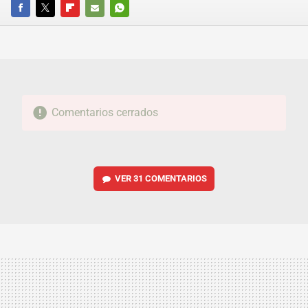
FACEBOOK
TWITTER
FLIPBOARD
E-
WHATSAPP
MAIL
Comentarios cerrados
VER
31 COMENTARIOS