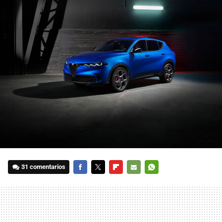
31 comentarios
FACEBOOK
TWITTER
FLIPBOARD
E-
WHATSAPP
MAIL