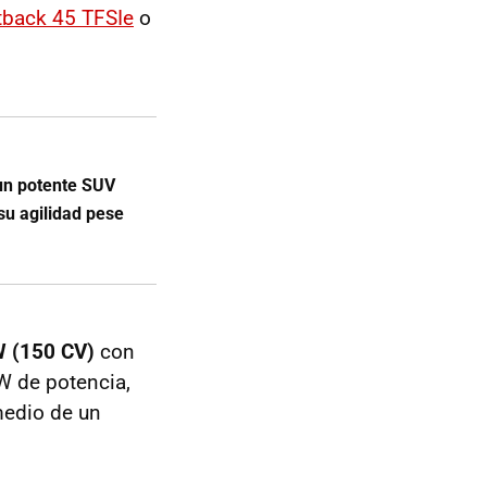
tback 45 TFSIe
o
un potente SUV
su agilidad pese
W (150 CV)
con
W de potencia,
medio de un