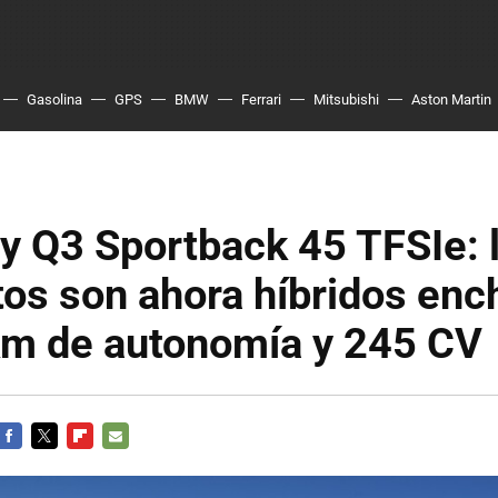
Gasolina
GPS
BMW
Ferrari
Mitsubishi
Aston Martin
y Q3 Sportback 45 TFSIe: 
os son ahora híbridos enc
km de autonomía y 245 CV
FACEBOOK
TWITTER
FLIPBOARD
E-
MAIL