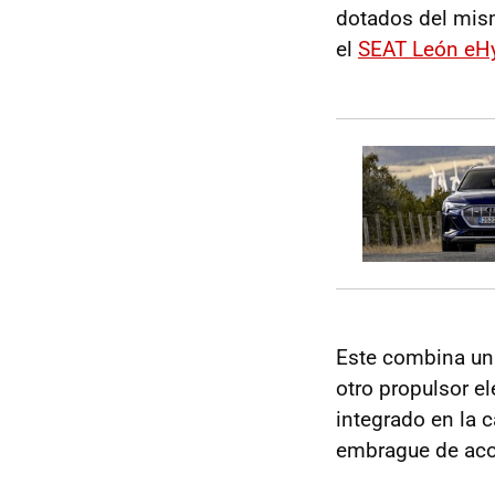
dotados del mis
el
SEAT León eHy
Este combina un
otro propulsor e
integrado en la 
embrague de aco