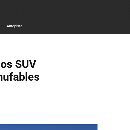
Autopista
los SUV
hufables