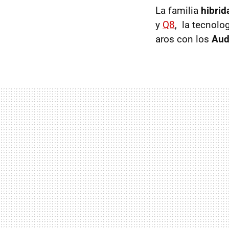
La familia
hibrid
y
Q8
, la tecnolo
aros con los
Audi