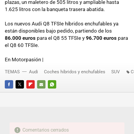
plazas, un maletero de 505 litros y ampliable hasta
1.625 litros con la banqueta trasera abatida.
Los nuevos Audi Q8 TFSIe híbridos enchufables ya
están disponibles bajo pedido, partiendo de los
86.000 euros
para el Q8 55 TFSIe y
96.700 euros
para
el Q8 60 TFSIe.
En Motorpasión |
TEMAS
Audi
Coches híbridos y enchufables
SUV
C
FACEBOOK
TWITTER
FLIPBOARD
E-
WHATSAPP
MAIL
Comentarios cerrados