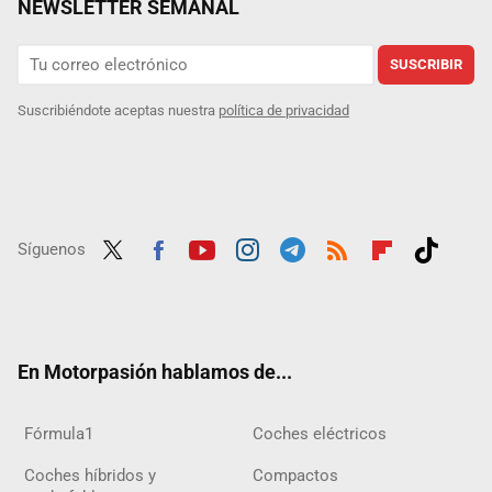
NEWSLETTER SEMANAL
SUSCRIBIR
Suscribiéndote aceptas nuestra
política de privacidad
Síguenos
Twit
Fac
Yout
Inst
Tele
RSS
Flip
Tikt
ter
ebo
ube
agra
gra
boar
ok
ok
m
m
d
En Motorpasión hablamos de...
Fórmula1
Coches eléctricos
Coches híbridos y
Compactos