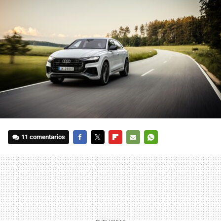
11 comentarios
FACEBOOK
TWITTER
FLIPBOARD
E-
WHATSAPP
MAIL