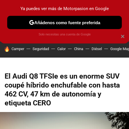
Ya puedes ver más de Motorpasion en Google
PRUEBAS
COCHES ELÉCTRICOS
OBSERVATORIO
F1
Añádenos como fuente preferida
Solo necesitas una cuenta de Google
×
HOY SE HABLA DE
Camper
Seguridad
Calor
China
Diésel
Google Ma
El Audi Q8 TFSIe es un enorme SUV
coupé híbrido enchufable con hasta
462 CV, 47 km de autonomía y
etiqueta CERO