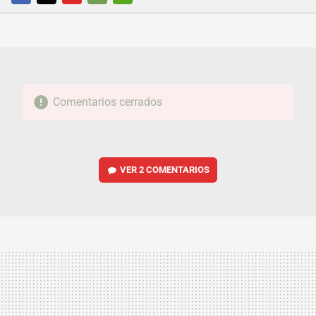
FACEBOOK
TWITTER
FLIPBOARD
E-
WHATSAPP
MAIL
Comentarios cerrados
VER
2 COMENTARIOS