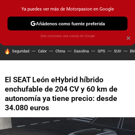
Ya puedes ver más de Motorpasion en Google
PRUEBAS
COCHES ELÉCTRICOS
OBSERVATORIO
F1
Añádenos como fuente preferida
Solo necesitas una cuenta de Google
×
HOY SE HABLA DE
Seguridad
Calor
China
Gasolina
GPS
SUV
B
El SEAT León eHybrid híbrido
enchufable de 204 CV y 60 km de
autonomía ya tiene precio: desde
34.080 euros