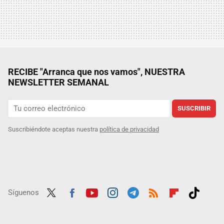
RECIBE "Arranca que nos vamos", NUESTRA
NEWSLETTER SEMANAL
SUSCRIBIR
Suscribiéndote aceptas nuestra
política de privacidad
Síguenos
Twit
Fac
Yout
Inst
Tele
RSS
Flip
Tikt
ter
ebo
ube
agra
gra
boar
ok