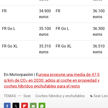
FR
34.900
FR
36.100
euros
euros
FR Go L
35.100
FR Go L
36.300
euros
euros
FR Go XL
35.310
FR Go XL
36.510
euros
euros
En Motorpasión | E
uropa propone una media de 47,5
g/km de CO₂ en 2030: adiós al coche en propiedad y
coches híbridos enchufables para el resto
TEMAS
Seat
Coches híbridos y enchufables
Seat Leó