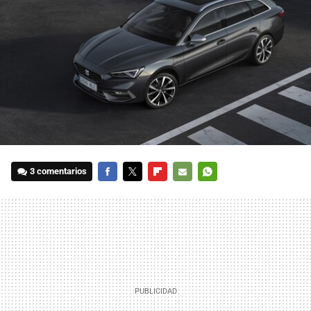
3 comentarios
FACEBOOK
TWITTER
FLIPBOARD
E-
WHATSAPP
MAIL