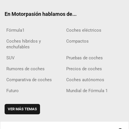
ok
m
m
d
En Motorpasión hablamos de...
Fórmula1
Coches eléctricos
Coches híbridos y
Compactos
enchufables
SUV
Pruebas de coches
Rumores de coches
Precios de coches
Comparativa de coches
Coches autónomos
Futuro
Mundial de Fórmula 1
VER MÁS TEMAS