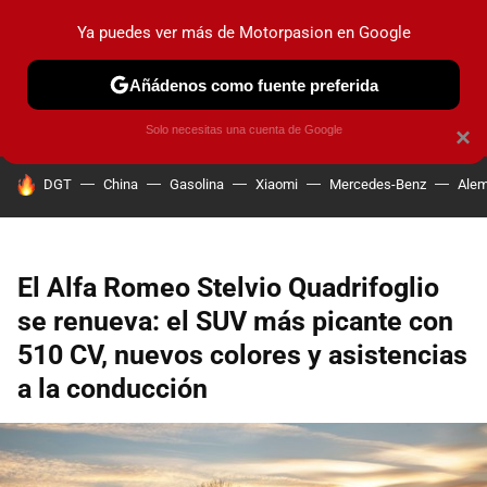
Ya puedes ver más de Motorpasion en Google
PRUEBAS
COCHES ELÉCTRICOS
OBSERVATORIO
F1
Añádenos como fuente preferida
Solo necesitas una cuenta de Google
×
HOY SE HABLA DE
DGT
China
Gasolina
Xiaomi
Mercedes-Benz
Alem
El Alfa Romeo Stelvio Quadrifoglio
se renueva: el SUV más picante con
510 CV, nuevos colores y asistencias
a la conducción