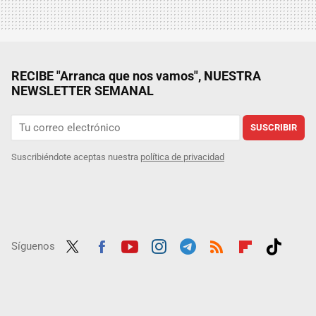
RECIBE "Arranca que nos vamos", NUESTRA
NEWSLETTER SEMANAL
SUSCRIBIR
Suscribiéndote aceptas nuestra
política de privacidad
Síguenos
Twit
Fac
Yout
Inst
Tele
RSS
Flip
Tikt
ter
ebo
ube
agra
gra
boar
ok
ok
m
m
d