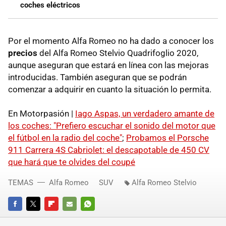
coches eléctricos
Por el momento Alfa Romeo no ha dado a conocer los
precios
del Alfa Romeo Stelvio Quadrifoglio 2020,
aunque aseguran que estará en línea con las mejoras
introducidas. También aseguran que se podrán
comenzar a adquirir en cuanto la situación lo permita.
En Motorpasión |
Iago Aspas, un verdadero amante de
los coches: "Prefiero escuchar el sonido del motor que
el fútbol en la radio del coche"
;
Probamos el Porsche
911 Carrera 4S Cabriolet: el descapotable de 450 CV
que hará que te olvides del coupé
TEMAS
Alfa Romeo
SUV
Alfa Romeo Stelvio
FACEBOOK
TWITTER
FLIPBOARD
E-
WHATSAPP