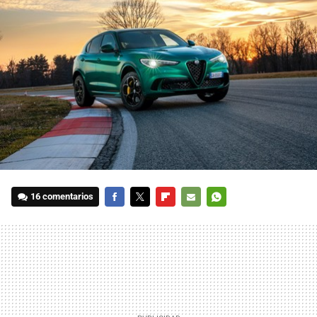
16 comentarios
FACEBOOK
TWITTER
FLIPBOARD
E-
WHATSAPP
MAIL