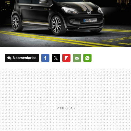
8 comentarios
FACEBOOK
TWITTER
FLIPBOARD
E-
WHATSAPP
MAIL