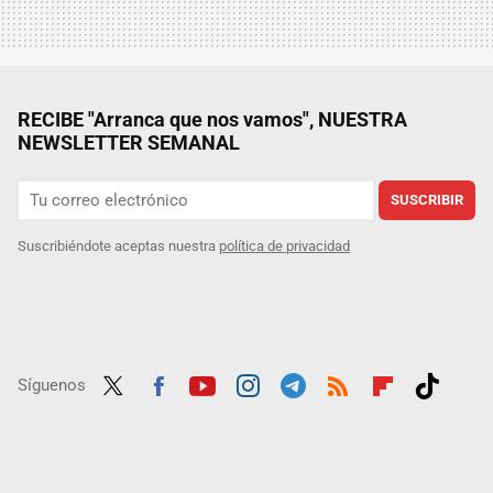
RECIBE "Arranca que nos vamos", NUESTRA
NEWSLETTER SEMANAL
SUSCRIBIR
Suscribiéndote aceptas nuestra
política de privacidad
Síguenos
Twit
Fac
Yout
Inst
Tele
RSS
Flip
Tikt
ter
ebo
ube
agra
gra
boar
ok
ok
m
m
d