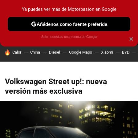
Ya puedes ver más de Motorpasion en Google
MENÚ
NUEVO
Añádenos como fuente preferida
PRUEBAS
COCHES ELÉCTRICOS
OBSERVATORIO
F1
Solo necesitas una cuenta de Google
×
HOY SE HABLA DE
Calor
China
Diésel
Google Maps
Xiaomi
BYD
Volkswagen Street up!: nueva
versión más exclusiva