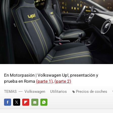
En Motorpasión | Volkswagen Up!, presentación y
prueba en Roma
(parte 1)
,
(parte 2)
TEMAS
Volkswagen
Utilitarios
Precios de coches
FACEBOOK
TWITTER
FLIPBOARD
E-
WHATSAPP