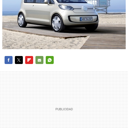
FACEBOOK
TWITTER
FLIPBOARD
E-
WHATSAPP
MAIL