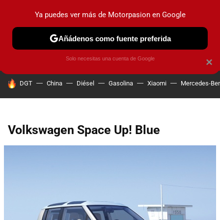
Ya puedes ver más de Motorpasion en Google
PRUEBAS
COCHES ELÉCTRICOS
OBSERVATORIO
F1
Añádenos como fuente preferida
Solo necesitas una cuenta de Google
×
HOY SE HABLA DE
DGT
China
Diésel
Gasolina
Xiaomi
Mercedes-Be
Volkswagen Space Up! Blue