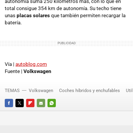
autonomía suma 250 kilómetros más, con lo que en
total consigue 354 km de autonomía. Su techo tiene
unas
placas solares
que también permiten recargar la
batería.
Vía |
autoblog.com
Fuente |
Volkswagen
TEMAS
Volkswagen
Coches híbridos y enchufables
Util
FACEBOOK
TWITTER
FLIPBOARD
E-
WHATSAPP
MAIL