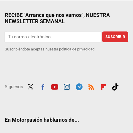
RECIBE "Arranca que nos vamos", NUESTRA
NEWSLETTER SEMANAL
SUSCRIBIR
Suscribiéndote aceptas nuestra
política de privacidad
Síguenos
Twit
Fac
Yout
Inst
Tele
RSS
Flip
Tikt
ter
ebo
ube
agra
gra
boar
ok
ok
m
m
d
En Motorpasión hablamos de...