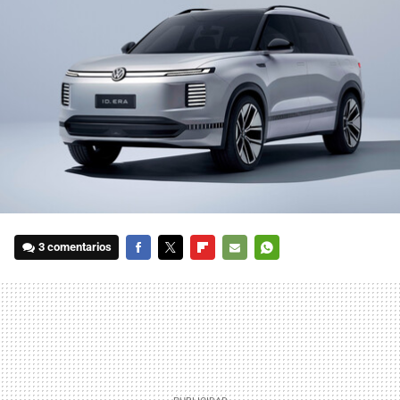
3 comentarios
FACEBOOK
TWITTER
FLIPBOARD
E-
WHATSAPP
MAIL