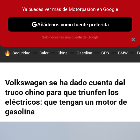
Ya puedes ver más de Motorpasion en Google
PRUEBAS
COCHES ELÉCTRICOS
OBSERVATORIO
F1
Añádenos como fuente preferida
Solo necesitas una cuenta de Google
×
HOY SE HABLA DE
Seguridad
Calor
China
Gasolina
GPS
BMW
F
Volkswagen se ha dado cuenta del
truco chino para que triunfen los
eléctricos: que tengan un motor de
gasolina