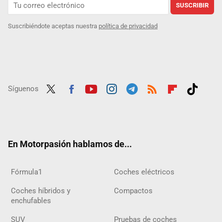
SUSCRIBIR
Suscribiéndote aceptas nuestra
política de privacidad
Síguenos
Twit
Fac
Yout
Inst
Tele
RSS
Flip
Tikt
ter
ebo
ube
agra
gra
boar
ok
ok
m
m
d
En Motorpasión hablamos de...
Fórmula1
Coches eléctricos
Coches híbridos y
Compactos
enchufables
SUV
Pruebas de coches