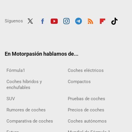
Síguenos
Twit
Fac
Yout
Inst
Tele
RSS
Flip
Tikt
ter
ebo
ube
agra
gra
boar
ok
ok
m
m
d
En Motorpasión hablamos de...
Fórmula1
Coches eléctricos
Coches híbridos y
Compactos
enchufables
SUV
Pruebas de coches
Rumores de coches
Precios de coches
Comparativa de coches
Coches autónomos