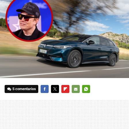
5 comentarios
FACEBOOK
TWITTER
FLIPBOARD
E-
WHATSAPP
MAIL