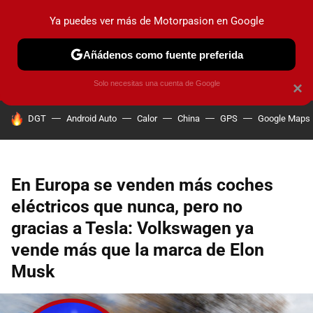
Ya puedes ver más de Motorpasion en Google
PRUEBAS
COCHES ELÉCTRICOS
OBSERVATORIO
F1
Añádenos como fuente preferida
Solo necesitas una cuenta de Google
×
HOY SE HABLA DE
DGT
Android Auto
Calor
China
GPS
Google Maps
En Europa se venden más coches
eléctricos que nunca, pero no
gracias a Tesla: Volkswagen ya
vende más que la marca de Elon
Musk